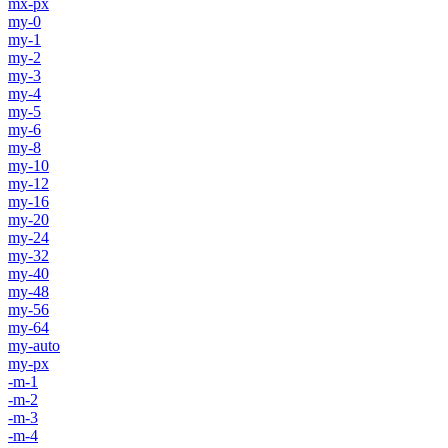
mx-px
my-0
my-1
my-2
my-3
my-4
my-5
my-6
my-8
my-10
my-12
my-16
my-20
my-24
my-32
my-40
my-48
my-56
my-64
my-auto
my-px
-m-1
-m-2
-m-3
-m-4