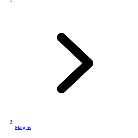
Margins