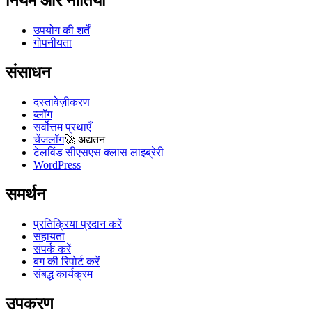
नियम और नीतियां
उपयोग की शर्तें
गोपनीयता
संसाधन
दस्तावेज़ीकरण
ब्लॉग
सर्वोत्तम प्रथाएँ
चेंजलॉग
🚀
अद्यतन
टेलविंड सीएसएस क्लास लाइब्रेरी
WordPress
समर्थन
प्रतिक्रिया प्रदान करें
सहायता
संपर्क करें
बग की रिपोर्ट करें
संबद्ध कार्यक्रम
उपकरण