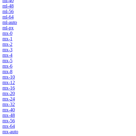
ml-40
ml-48
ml-56
ml-64
ml-auto
ml-px
mx-0
mx-1
mx-2
mx-3
mx-4
mx-5
mx-6
mx-8
mx-10
mx-12
mx-16
mx-20
mx-24
mx-32
mx-40
mx-48
mx-56
mx-64
mx-auto