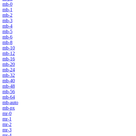
mb-0
mb-1
mb-2
mb-3
mb-4
mb-5
mb-6
mb-8
mb-10
mb-12
mb-16
mb-20
mb-24
mb-32
mb-40
mb-48
mb-56
mb-64
mb-auto
mb-px
mr-0
mr-1
mr-2
mr-3
mr-4