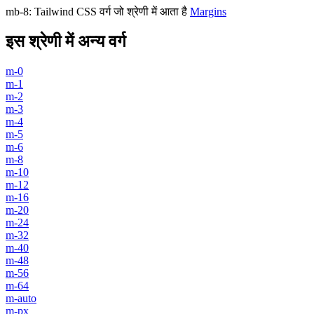
mb-8
:
Tailwind CSS वर्ग जो श्रेणी में आता है
Margins
इस श्रेणी में अन्य वर्ग
m-0
m-1
m-2
m-3
m-4
m-5
m-6
m-8
m-10
m-12
m-16
m-20
m-24
m-32
m-40
m-48
m-56
m-64
m-auto
m-px