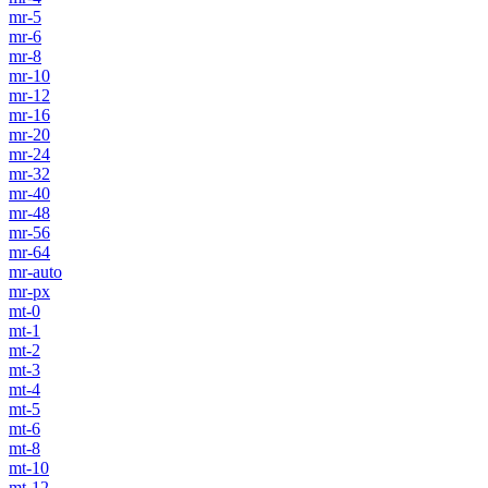
mr-5
mr-6
mr-8
mr-10
mr-12
mr-16
mr-20
mr-24
mr-32
mr-40
mr-48
mr-56
mr-64
mr-auto
mr-px
mt-0
mt-1
mt-2
mt-3
mt-4
mt-5
mt-6
mt-8
mt-10
mt-12