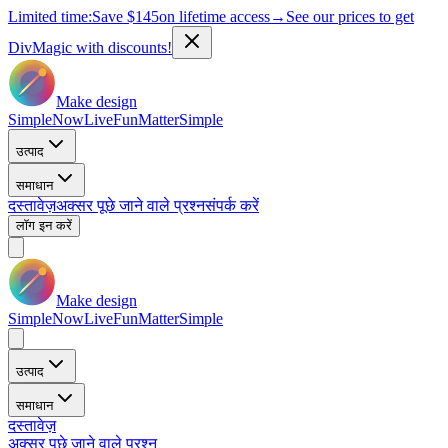
Limited time:
Save
$145
on lifetime access
→
See our prices to get
DivMagic with discounts!
Make design
Simple
Now
Live
Fun
Matter
Simple
उत्पाद
समाधान
दस्तावेज़
अक्सर पूछे जाने वाले प्रश्न
संपर्क करें
लॉग इन करें
Make design
Simple
Now
Live
Fun
Matter
Simple
उत्पाद
समाधान
दस्तावेज़
अक्सर पूछे जाने वाले प्रश्न