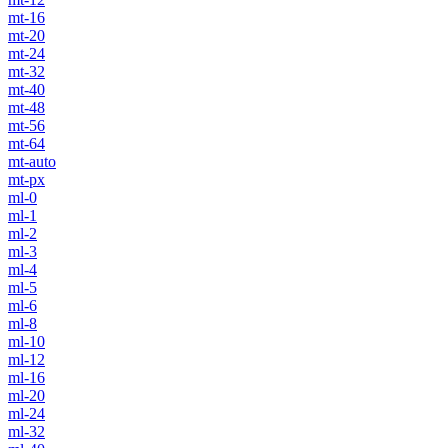
mt-16
mt-20
mt-24
mt-32
mt-40
mt-48
mt-56
mt-64
mt-auto
mt-px
ml-0
ml-1
ml-2
ml-3
ml-4
ml-5
ml-6
ml-8
ml-10
ml-12
ml-16
ml-20
ml-24
ml-32