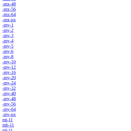
-mx-48
-mx-56
-mx-64
-mx-px
-my-1
-my-2
-my-3
-my-4
-my-5
-my-6
-my-8
-my-10
-my-12
-my-16
-my-20
-my-24
-my-32
-my-40
-my-48
-my-56
-my-64
-my-px
mt-11
mb-11
ml-11