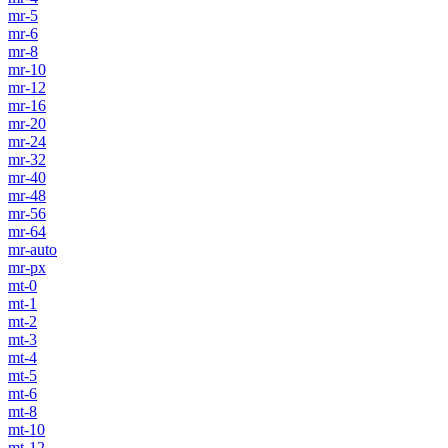
mr-5
mr-6
mr-8
mr-10
mr-12
mr-16
mr-20
mr-24
mr-32
mr-40
mr-48
mr-56
mr-64
mr-auto
mr-px
mt-0
mt-1
mt-2
mt-3
mt-4
mt-5
mt-6
mt-8
mt-10
mt-12