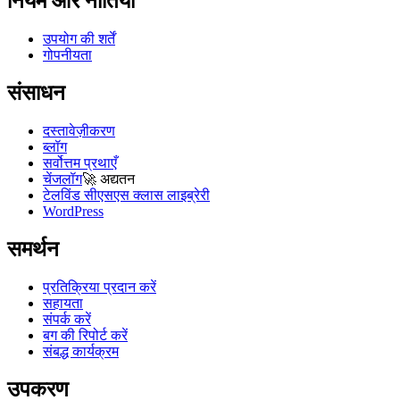
नियम और नीतियां
उपयोग की शर्तें
गोपनीयता
संसाधन
दस्तावेज़ीकरण
ब्लॉग
सर्वोत्तम प्रथाएँ
चेंजलॉग
🚀
अद्यतन
टेलविंड सीएसएस क्लास लाइब्रेरी
WordPress
समर्थन
प्रतिक्रिया प्रदान करें
सहायता
संपर्क करें
बग की रिपोर्ट करें
संबद्ध कार्यक्रम
उपकरण