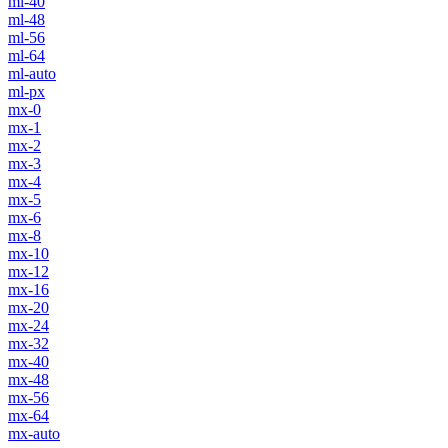
ml-40
ml-48
ml-56
ml-64
ml-auto
ml-px
mx-0
mx-1
mx-2
mx-3
mx-4
mx-5
mx-6
mx-8
mx-10
mx-12
mx-16
mx-20
mx-24
mx-32
mx-40
mx-48
mx-56
mx-64
mx-auto