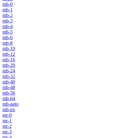
mb-0
mb-1
mb-2
mb-3
mb-4
mb-5
mb-6
mb-8
mb-10
mb-12
mb-16
mb-20
mb-24
mb-32
mb-40
mb-48
mb-56
mb-64
mb-auto
mb-px
mr-0
mr-1
mr-2
mr-3
mr-4