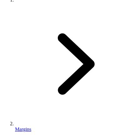
Margins