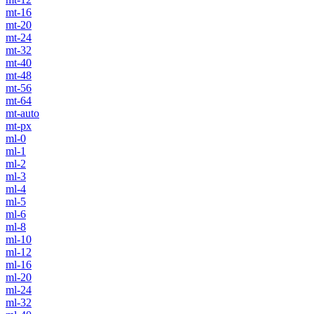
mt-16
mt-20
mt-24
mt-32
mt-40
mt-48
mt-56
mt-64
mt-auto
mt-px
ml-0
ml-1
ml-2
ml-3
ml-4
ml-5
ml-6
ml-8
ml-10
ml-12
ml-16
ml-20
ml-24
ml-32