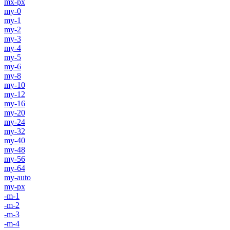
mx-px
my-0
my-1
my-2
my-3
my-4
my-5
my-6
my-8
my-10
my-12
my-16
my-20
my-24
my-32
my-40
my-48
my-56
my-64
my-auto
my-px
-m-1
-m-2
-m-3
-m-4