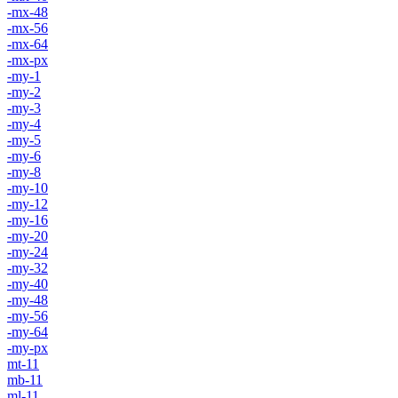
-mx-48
-mx-56
-mx-64
-mx-px
-my-1
-my-2
-my-3
-my-4
-my-5
-my-6
-my-8
-my-10
-my-12
-my-16
-my-20
-my-24
-my-32
-my-40
-my-48
-my-56
-my-64
-my-px
mt-11
mb-11
ml-11