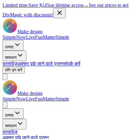
Limited time:
Save
$145
on lifetime access
→
See our prices to get
DivMagic with discounts!
Make design
Simple
Now
Live
Fun
Matter
Simple
उत्पाद
समाधान
दस्तावेज़
अक्सर पूछे जाने वाले प्रश्न
संपर्क करें
लॉग इन करें
Make design
Simple
Now
Live
Fun
Matter
Simple
उत्पाद
समाधान
दस्तावेज़
अक्सर पूछे जाने वाले प्रश्न