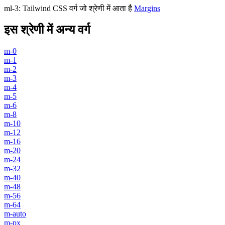
ml-3
:
Tailwind CSS वर्ग जो श्रेणी में आता है
Margins
इस श्रेणी में अन्य वर्ग
m-0
m-1
m-2
m-3
m-4
m-5
m-6
m-8
m-10
m-12
m-16
m-20
m-24
m-32
m-40
m-48
m-56
m-64
m-auto
m-px