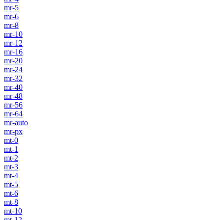
mr-5
mr-6
mr-8
mr-10
mr-12
mr-16
mr-20
mr-24
mr-32
mr-40
mr-48
mr-56
mr-64
mr-auto
mr-px
mt-0
mt-1
mt-2
mt-3
mt-4
mt-5
mt-6
mt-8
mt-10
mt-12