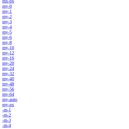
mx-px
my-0
my-1
my-2
my-3
my-4
my-5
my-6
my-8
my-10
my-12
my-16
my-20
my-24
my-32
my-40
my-48
my-56
my-64
my-auto
my-px
-m-1
-m-2
-m-3
-m-4