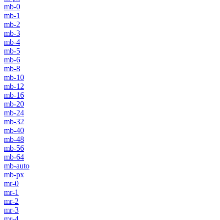
mb-0
mb-1
mb-2
mb-3
mb-4
mb-5
mb-6
mb-8
mb-10
mb-12
mb-16
mb-20
mb-24
mb-32
mb-40
mb-48
mb-56
mb-64
mb-auto
mb-px
mr-0
mr-1
mr-2
mr-3
mr-4