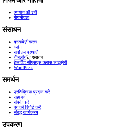
नियम और नीतियां
उपयोग की शर्तें
गोपनीयता
संसाधन
दस्तावेज़ीकरण
ब्लॉग
सर्वोत्तम प्रथाएँ
चेंजलॉग
🚀
अद्यतन
टेलविंड सीएसएस क्लास लाइब्रेरी
WordPress
समर्थन
प्रतिक्रिया प्रदान करें
सहायता
संपर्क करें
बग की रिपोर्ट करें
संबद्ध कार्यक्रम
उपकरण