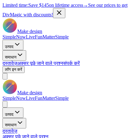
Limited time:
Save
$145
on lifetime access
→
See our prices to get
DivMagic with discounts!
Make design
Simple
Now
Live
Fun
Matter
Simple
उत्पाद
समाधान
दस्तावेज़
अक्सर पूछे जाने वाले प्रश्न
संपर्क करें
लॉग इन करें
Make design
Simple
Now
Live
Fun
Matter
Simple
उत्पाद
समाधान
दस्तावेज़
अक्सर पूछे जाने वाले प्रश्न