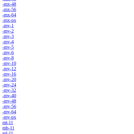
-mx-48
-mx-56
-mx-64
-mx-px
-my-1
-my-2
-my-3
-my-4
-my-5
-my-6
-my-8
-my-10
-my-12
-my-16
-my-20
-my-24
-my-32
-my-40
-my-48
-my-56
-my-64
-my-px
mt-11
mb-11
ml-11