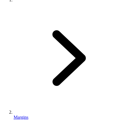
Margins