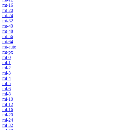
mt-16
mt-20
mt-24
mt-32
mt-40
mt-48
mt-56
mt-64
mt-auto
mt-px
ml-0
ml-1
ml-2
ml-3
ml-4
ml-5
ml-6
ml-8
ml-10
ml-12
ml-16
ml-20
ml-24
ml-32