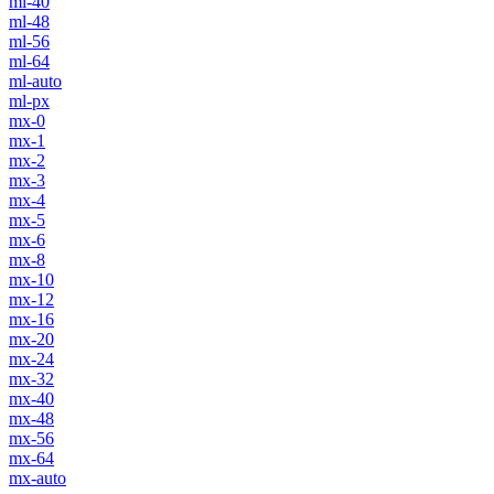
ml-40
ml-48
ml-56
ml-64
ml-auto
ml-px
mx-0
mx-1
mx-2
mx-3
mx-4
mx-5
mx-6
mx-8
mx-10
mx-12
mx-16
mx-20
mx-24
mx-32
mx-40
mx-48
mx-56
mx-64
mx-auto