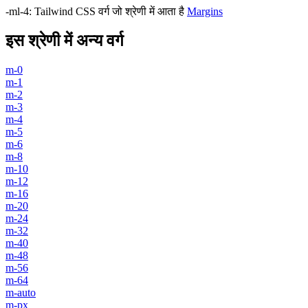
-ml-4
:
Tailwind CSS वर्ग जो श्रेणी में आता है
Margins
इस श्रेणी में अन्य वर्ग
m-0
m-1
m-2
m-3
m-4
m-5
m-6
m-8
m-10
m-12
m-16
m-20
m-24
m-32
m-40
m-48
m-56
m-64
m-auto
m-px