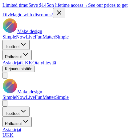
Limited time:
Save
$145
on lifetime access
→
See our prices to get
DivMagic with discounts!
Make design
Simple
Now
Live
Fun
Matter
Simple
Tuotteet
Ratkaisut
Asiakirjat
UKK
Ota yhteyttä
Kirjaudu sisään
Make design
Simple
Now
Live
Fun
Matter
Simple
Tuotteet
Ratkaisut
Asiakirjat
UKK