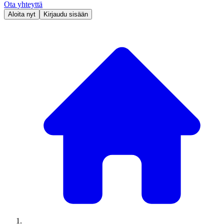
Ota yhteyttä
Aloita nyt
Kirjaudu sisään