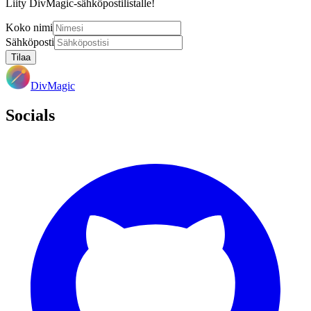
Liity DivMagic-sähköpostilistalle!
Koko nimi
Sähköposti
Tilaa
DivMagic
Socials