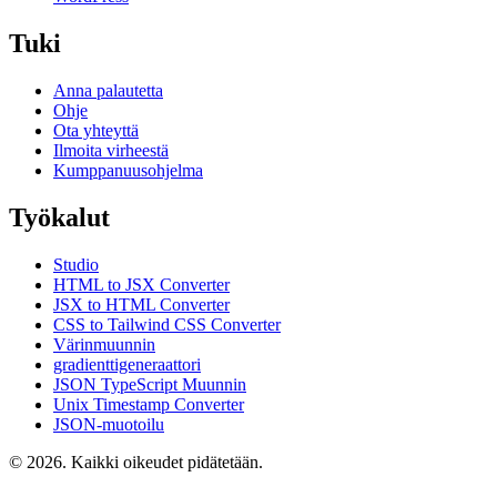
Tuki
Anna palautetta
Ohje
Ota yhteyttä
Ilmoita virheestä
Kumppanuusohjelma
Työkalut
Studio
HTML to JSX Converter
JSX to HTML Converter
CSS to Tailwind CSS Converter
Värinmuunnin
gradienttigeneraattori
JSON TypeScript Muunnin
Unix Timestamp Converter
JSON-muotoilu
© 2026. Kaikki oikeudet pidätetään.