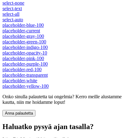
select-none
select-text
select-all
select-auto
placeholder-blue-100
placeholder-current
placeholder-gray-100
placeholder-green-100
placeholder-indigo-100
placeholder-opacity-10
placeholder-pink-100
placeholder-purple-100
placeholder-red-100
placeholder-transparent
placeholder-white
placeholder-yellow-100
Onko sinulla palautetta tai ongelmia? Kerro meille alustamme
kautta, niin me hoidamme loput!
Anna palautetta
Haluatko pysyä ajan tasalla?