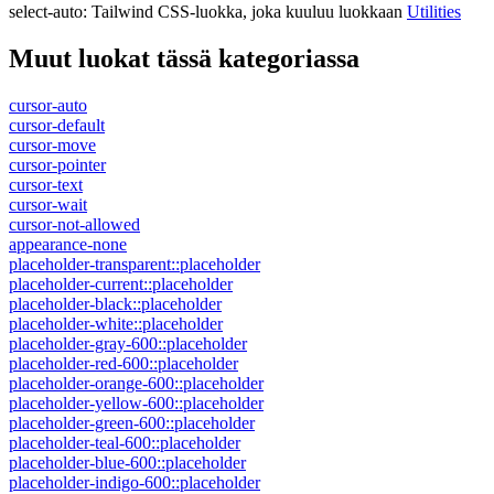
select-auto
:
Tailwind CSS-luokka, joka kuuluu luokkaan
Utilities
Muut luokat tässä kategoriassa
cursor-auto
cursor-default
cursor-move
cursor-pointer
cursor-text
cursor-wait
cursor-not-allowed
appearance-none
placeholder-transparent::placeholder
placeholder-current::placeholder
placeholder-black::placeholder
placeholder-white::placeholder
placeholder-gray-600::placeholder
placeholder-red-600::placeholder
placeholder-orange-600::placeholder
placeholder-yellow-600::placeholder
placeholder-green-600::placeholder
placeholder-teal-600::placeholder
placeholder-blue-600::placeholder
placeholder-indigo-600::placeholder