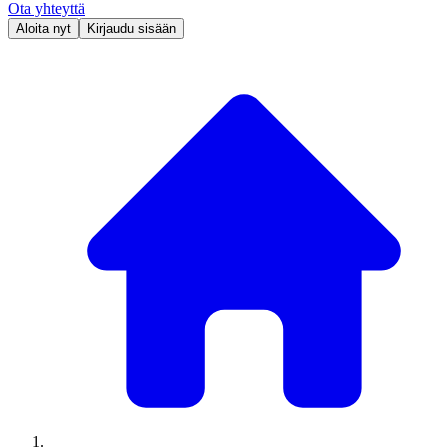
Ota yhteyttä
Aloita nyt
Kirjaudu sisään