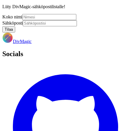
Liity DivMagic-sähköpostilistalle!
Koko nimi
Sähköposti
Tilaa
DivMagic
Socials