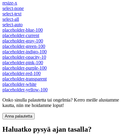
resize-x
select-none
select-text
select-all
select-auto
placeholder-blue-100
placeholder-current
placeholder-gray-100
placeholder-green-100
placeholder-indigo-100
placeholder-opacity-10
placeholder-pink-100
placeholder-purple-100
placeholder-red-100
placeholder-transparent
placeholder-white
placeholder-yellow-100
Onko sinulla palautetta tai ongelmia? Kerro meille alustamme
kautta, niin me hoidamme loput!
Anna palautetta
Haluatko pysyä ajan tasalla?