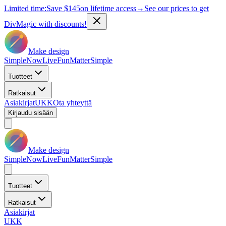
Limited time:
Save
$145
on lifetime access
→
See our prices to get
DivMagic with discounts!
Make design
Simple
Now
Live
Fun
Matter
Simple
Tuotteet
Ratkaisut
Asiakirjat
UKK
Ota yhteyttä
Kirjaudu sisään
Make design
Simple
Now
Live
Fun
Matter
Simple
Tuotteet
Ratkaisut
Asiakirjat
UKK