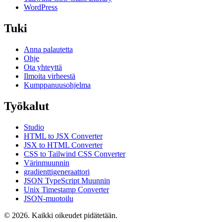
WordPress
Tuki
Anna palautetta
Ohje
Ota yhteyttä
Ilmoita virheestä
Kumppanuusohjelma
Työkalut
Studio
HTML to JSX Converter
JSX to HTML Converter
CSS to Tailwind CSS Converter
Värinmuunnin
gradienttigeneraattori
JSON TypeScript Muunnin
Unix Timestamp Converter
JSON-muotoilu
© 2026. Kaikki oikeudet pidätetään.