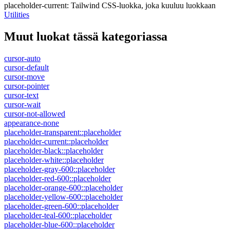
placeholder-current
:
Tailwind CSS-luokka, joka kuuluu luokkaan
Utilities
Muut luokat tässä kategoriassa
cursor-auto
cursor-default
cursor-move
cursor-pointer
cursor-text
cursor-wait
cursor-not-allowed
appearance-none
placeholder-transparent::placeholder
placeholder-current::placeholder
placeholder-black::placeholder
placeholder-white::placeholder
placeholder-gray-600::placeholder
placeholder-red-600::placeholder
placeholder-orange-600::placeholder
placeholder-yellow-600::placeholder
placeholder-green-600::placeholder
placeholder-teal-600::placeholder
placeholder-blue-600::placeholder