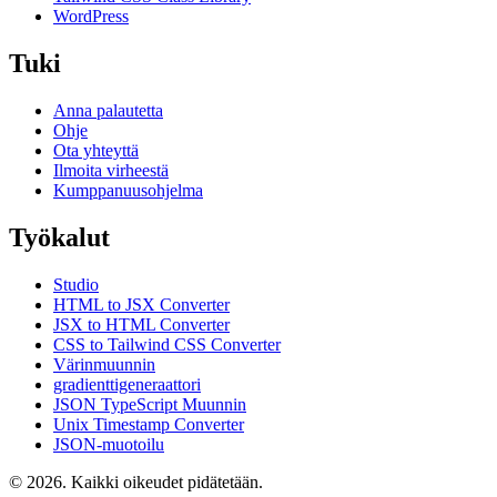
WordPress
Tuki
Anna palautetta
Ohje
Ota yhteyttä
Ilmoita virheestä
Kumppanuusohjelma
Työkalut
Studio
HTML to JSX Converter
JSX to HTML Converter
CSS to Tailwind CSS Converter
Värinmuunnin
gradienttigeneraattori
JSON TypeScript Muunnin
Unix Timestamp Converter
JSON-muotoilu
© 2026. Kaikki oikeudet pidätetään.