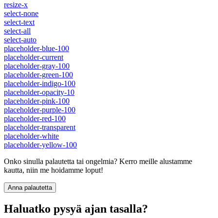
resize-x
select-none
select-text
select-all
select-auto
placeholder-blue-100
placeholder-current
placeholder-gray-100
placeholder-green-100
placeholder-indigo-100
placeholder-opacity-10
placeholder-pink-100
placeholder-purple-100
placeholder-red-100
placeholder-transparent
placeholder-white
placeholder-yellow-100
Onko sinulla palautetta tai ongelmia? Kerro meille alustamme
kautta, niin me hoidamme loput!
Anna palautetta
Haluatko pysyä ajan tasalla?