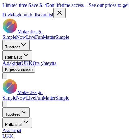
Limited time:
Save
$145
on lifetime access
→
See our prices to get
DivMagic with discounts!
Make design
Simple
Now
Live
Fun
Matter
Simple
Tuotteet
Ratkaisut
Asiakirjat
UKK
Ota yhteyttä
Kirjaudu sisään
Make design
Simple
Now
Live
Fun
Matter
Simple
Tuotteet
Ratkaisut
Asiakirjat
UKK