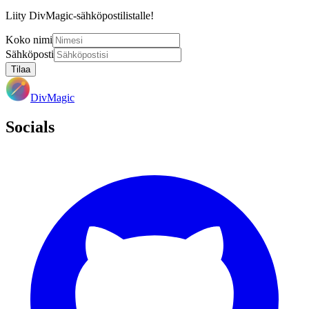
Liity DivMagic-sähköpostilistalle!
Koko nimi
Sähköposti
Tilaa
DivMagic
Socials