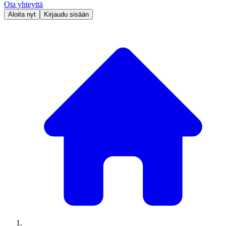
Ota yhteyttä
Aloita nyt
Kirjaudu sisään