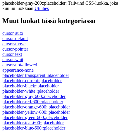
placeholder-gray-200::placeholder
:
Tailwind CSS-luokka, joka
kuuluu luokkaan
Utilities
Muut luokat tässä kategoriassa
cursor-auto
cursor-default
cursor-move
cursor-pointer
cursor-text
cursor-wait
cursor-not-allowed
appearance-none
placeholder-transparent::placeholder
placeholder-current::placeholder
placeholder-black::placeholder
placeholder-white::placeholder
placeholder-gray-600::placeholder
placeholder-red-600::placeholder
placeholder-orange-600::placeholder
placeholder-yellow-600::placeholder
placeholder-green-600::placeholder
placeholder-teal-600::placeholder
placeholder-blue-600::placeholder