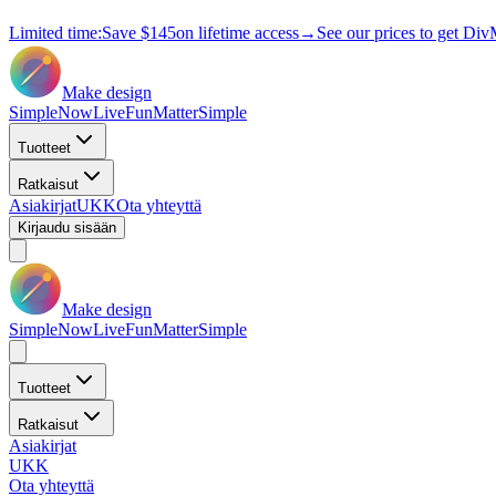
Limited time:
Save
$145
on lifetime access
→
See our prices to get Div
Make design
Simple
Now
Live
Fun
Matter
Simple
Tuotteet
Ratkaisut
Asiakirjat
UKK
Ota yhteyttä
Kirjaudu sisään
Make design
Simple
Now
Live
Fun
Matter
Simple
Tuotteet
Ratkaisut
Asiakirjat
UKK
Ota yhteyttä