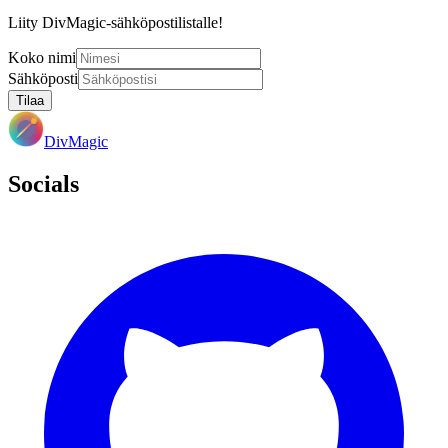
Liity DivMagic-sähköpostilistalle!
Koko nimi
Sähköposti
Tilaa
DivMagic
Socials