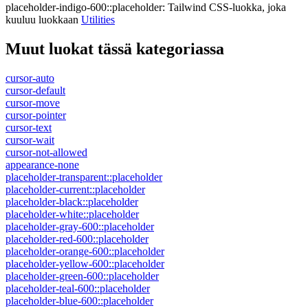
placeholder-indigo-600::placeholder
:
Tailwind CSS-luokka, joka
kuuluu luokkaan
Utilities
Muut luokat tässä kategoriassa
cursor-auto
cursor-default
cursor-move
cursor-pointer
cursor-text
cursor-wait
cursor-not-allowed
appearance-none
placeholder-transparent::placeholder
placeholder-current::placeholder
placeholder-black::placeholder
placeholder-white::placeholder
placeholder-gray-600::placeholder
placeholder-red-600::placeholder
placeholder-orange-600::placeholder
placeholder-yellow-600::placeholder
placeholder-green-600::placeholder
placeholder-teal-600::placeholder
placeholder-blue-600::placeholder