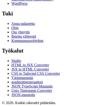
WordPress
Tuki
Anna palautetta
Ohje
Ota yhteyttä
Ilmoita virheestä
Kumppanuusohjelma
Työkalut
Studio
HTML to JSX Converter
JSX to HTML Converter
CSS to Tailwind CSS Converter
Värinmuunnin
gradienttigeneraattori
JSON TypeScript Muunnin
Unix Timestamp Converter
JSON-muotoilu
© 2026. Kaikki oikeudet pidätetään.