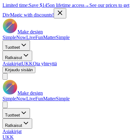
Limited time:
Save
$145
on lifetime access
→
See our prices to get
DivMagic with discounts!
Make design
Simple
Now
Live
Fun
Matter
Simple
Tuotteet
Ratkaisut
Asiakirjat
UKK
Ota yhteyttä
Kirjaudu sisään
Make design
Simple
Now
Live
Fun
Matter
Simple
Tuotteet
Ratkaisut
Asiakirjat
UKK