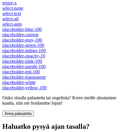
resize-x
select-none
select-text
select-all
select-auto
placeholder-blue-100
placeholder-current
placeholder-gray-100
placeholder-green-100
placeholder-indigo-100
placeholder-opacity-10
placeholder-pink-100
placeholder-purple-100
placeholder-red-100
placeholder-transparent
placeholder-white
placeholder-yellow-100
Onko sinulla palautetta tai ongelmia? Kerro meille alustamme
kautta, niin me hoidamme loput!
Anna palautetta
Haluatko pysyä ajan tasalla?