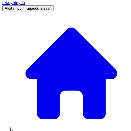
Ota yhteyttä
Aloita nyt
Kirjaudu sisään