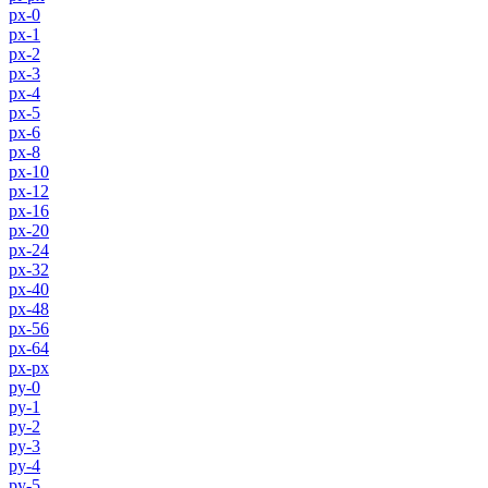
px-0
px-1
px-2
px-3
px-4
px-5
px-6
px-8
px-10
px-12
px-16
px-20
px-24
px-32
px-40
px-48
px-56
px-64
px-px
py-0
py-1
py-2
py-3
py-4
py-5