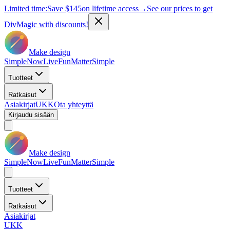
Limited time:
Save
$145
on lifetime access
→
See our prices to get
DivMagic with discounts!
Make design
Simple
Now
Live
Fun
Matter
Simple
Tuotteet
Ratkaisut
Asiakirjat
UKK
Ota yhteyttä
Kirjaudu sisään
Make design
Simple
Now
Live
Fun
Matter
Simple
Tuotteet
Ratkaisut
Asiakirjat
UKK