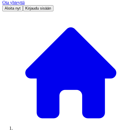
Ota yhteyttä
Aloita nyt
Kirjaudu sisään