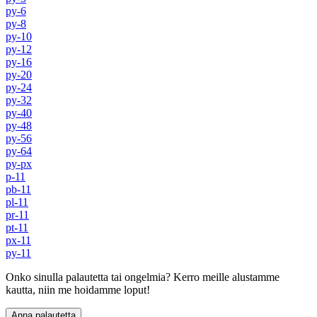
py-6
py-8
py-10
py-12
py-16
py-20
py-24
py-32
py-40
py-48
py-56
py-64
py-px
p-11
pb-11
pl-11
pr-11
pt-11
px-11
py-11
Onko sinulla palautetta tai ongelmia? Kerro meille alustamme
kautta, niin me hoidamme loput!
Anna palautetta