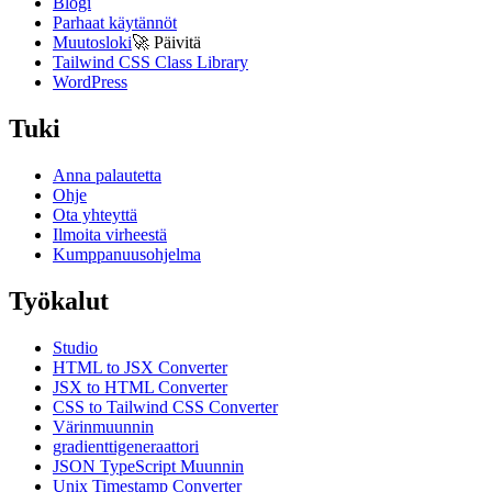
Blogi
Parhaat käytännöt
Muutosloki
🚀
Päivitä
Tailwind CSS Class Library
WordPress
Tuki
Anna palautetta
Ohje
Ota yhteyttä
Ilmoita virheestä
Kumppanuusohjelma
Työkalut
Studio
HTML to JSX Converter
JSX to HTML Converter
CSS to Tailwind CSS Converter
Värinmuunnin
gradienttigeneraattori
JSON TypeScript Muunnin
Unix Timestamp Converter