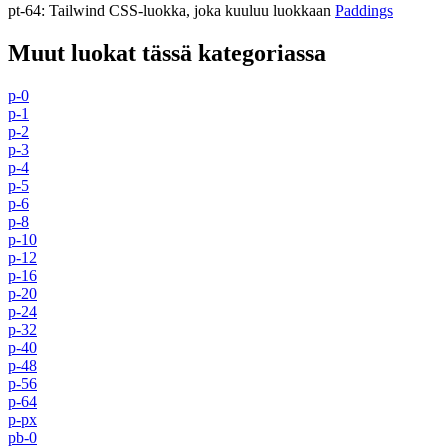
pt-64
:
Tailwind CSS-luokka, joka kuuluu luokkaan
Paddings
Muut luokat tässä kategoriassa
p-0
p-1
p-2
p-3
p-4
p-5
p-6
p-8
p-10
p-12
p-16
p-20
p-24
p-32
p-40
p-48
p-56
p-64
p-px
pb-0