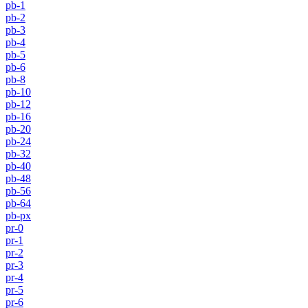
pb-1
pb-2
pb-3
pb-4
pb-5
pb-6
pb-8
pb-10
pb-12
pb-16
pb-20
pb-24
pb-32
pb-40
pb-48
pb-56
pb-64
pb-px
pr-0
pr-1
pr-2
pr-3
pr-4
pr-5
pr-6