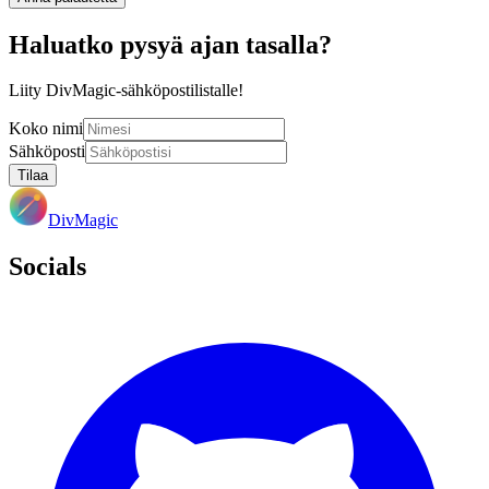
Haluatko pysyä ajan tasalla?
Liity DivMagic-sähköpostilistalle!
Koko nimi
Sähköposti
Tilaa
DivMagic
Socials