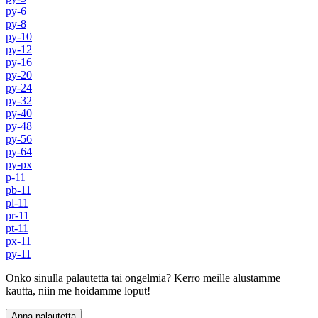
py-6
py-8
py-10
py-12
py-16
py-20
py-24
py-32
py-40
py-48
py-56
py-64
py-px
p-11
pb-11
pl-11
pr-11
pt-11
px-11
py-11
Onko sinulla palautetta tai ongelmia? Kerro meille alustamme
kautta, niin me hoidamme loput!
Anna palautetta