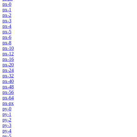
px-0
px-1
px-2
px-3
px-4
px-5
px-6
px-8
px-10
px-12
px-16
px-20
px-24
px-32
px-40
px-48
px-56
px-64
px-px
py-0
py-1
py-2
py-3
py-4
py-5