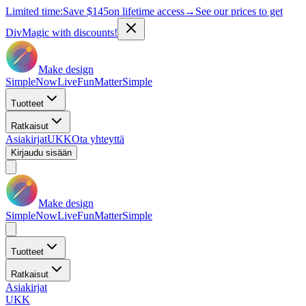
Limited time:
Save
$145
on lifetime access
→
See our prices to get
DivMagic with discounts!
Make design
Simple
Now
Live
Fun
Matter
Simple
Tuotteet
Ratkaisut
Asiakirjat
UKK
Ota yhteyttä
Kirjaudu sisään
Make design
Simple
Now
Live
Fun
Matter
Simple
Tuotteet
Ratkaisut
Asiakirjat
UKK