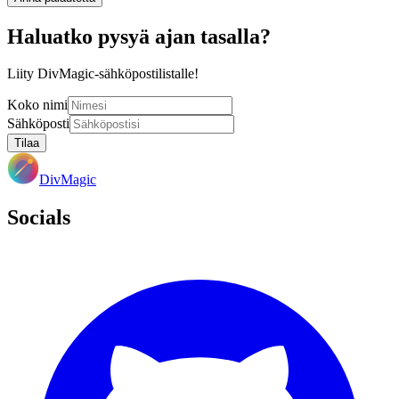
Haluatko pysyä ajan tasalla?
Liity DivMagic-sähköpostilistalle!
Koko nimi
Sähköposti
Tilaa
DivMagic
Socials