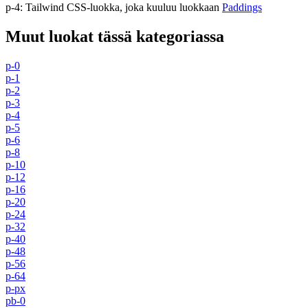
p-4
:
Tailwind CSS-luokka, joka kuuluu luokkaan
Paddings
Muut luokat tässä kategoriassa
p-0
p-1
p-2
p-3
p-4
p-5
p-6
p-8
p-10
p-12
p-16
p-20
p-24
p-32
p-40
p-48
p-56
p-64
p-px
pb-0