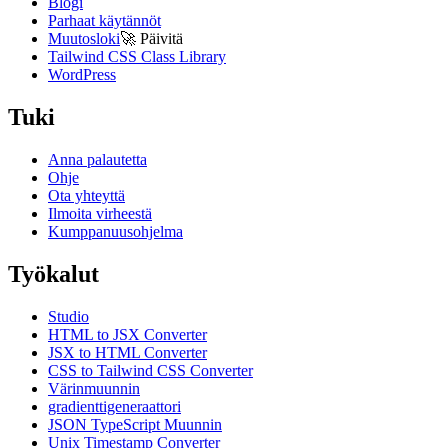
Blogi
Parhaat käytännöt
Muutosloki
🚀
Päivitä
Tailwind CSS Class Library
WordPress
Tuki
Anna palautetta
Ohje
Ota yhteyttä
Ilmoita virheestä
Kumppanuusohjelma
Työkalut
Studio
HTML to JSX Converter
JSX to HTML Converter
CSS to Tailwind CSS Converter
Värinmuunnin
gradienttigeneraattori
JSON TypeScript Muunnin
Unix Timestamp Converter