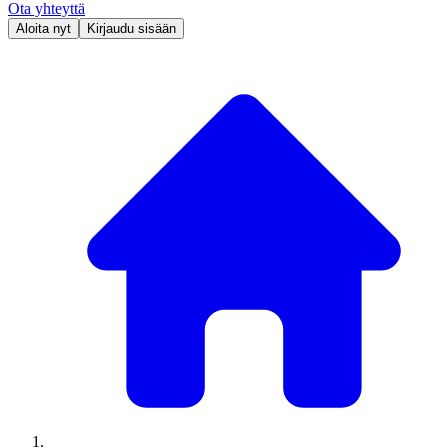
Ota yhteyttä
Aloita nyt
Kirjaudu sisään