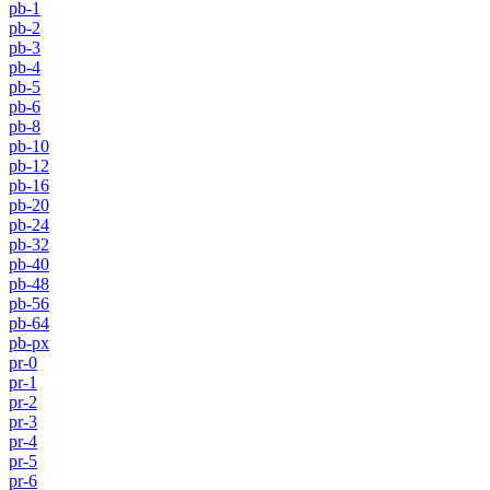
pb-1
pb-2
pb-3
pb-4
pb-5
pb-6
pb-8
pb-10
pb-12
pb-16
pb-20
pb-24
pb-32
pb-40
pb-48
pb-56
pb-64
pb-px
pr-0
pr-1
pr-2
pr-3
pr-4
pr-5
pr-6