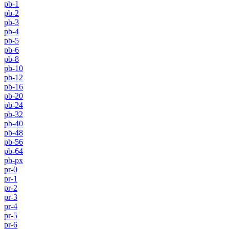
pb-1
pb-2
pb-3
pb-4
pb-5
pb-6
pb-8
pb-10
pb-12
pb-16
pb-20
pb-24
pb-32
pb-40
pb-48
pb-56
pb-64
pb-px
pr-0
pr-1
pr-2
pr-3
pr-4
pr-5
pr-6