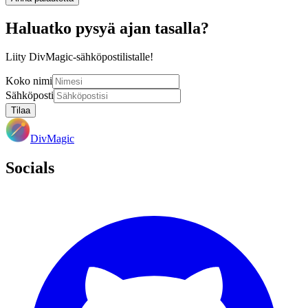
Haluatko pysyä ajan tasalla?
Liity DivMagic-sähköpostilistalle!
Koko nimi
Sähköposti
Tilaa
DivMagic
Socials