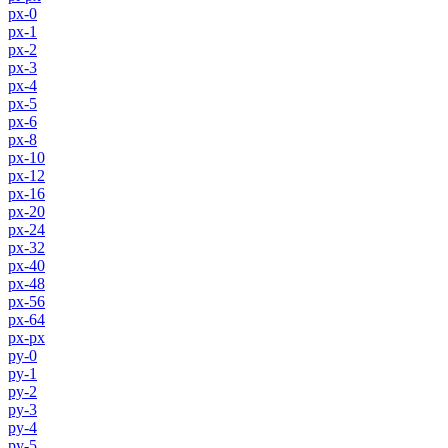
px-0
px-1
px-2
px-3
px-4
px-5
px-6
px-8
px-10
px-12
px-16
px-20
px-24
px-32
px-40
px-48
px-56
px-64
px-px
py-0
py-1
py-2
py-3
py-4
py-5