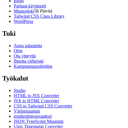
Blogi
Parhaat käytännöt
Muutosloki
🚀
Päivitä
Tailwind CSS Class Library
WordPress
Tuki
Anna palautetta
Ohje
Ota yhteyttä
Ilmoita virheestä
Kumppanuusohjelma
Työkalut
Studio
HTML to JSX Converter
JSX to HTML Converter
CSS to Tailwind CSS Converter
Värinmuunnin
gradienttigeneraattori
JSON TypeScript Muunnin
Unix Timestamp Converter