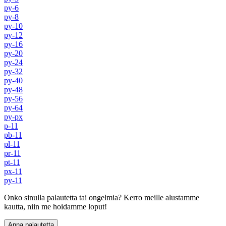
py-6
py-8
py-10
py-12
py-16
py-20
py-24
py-32
py-40
py-48
py-56
py-64
py-px
p-11
pb-11
pl-11
pr-11
pt-11
px-11
py-11
Onko sinulla palautetta tai ongelmia? Kerro meille alustamme
kautta, niin me hoidamme loput!
Anna palautetta