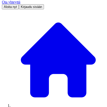
Ota yhteyttä
Aloita nyt
Kirjaudu sisään