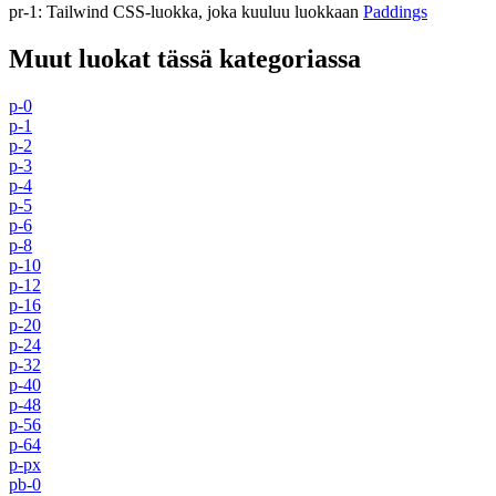
pr-1
:
Tailwind CSS-luokka, joka kuuluu luokkaan
Paddings
Muut luokat tässä kategoriassa
p-0
p-1
p-2
p-3
p-4
p-5
p-6
p-8
p-10
p-12
p-16
p-20
p-24
p-32
p-40
p-48
p-56
p-64
p-px
pb-0