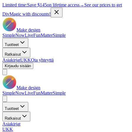
Limited time:
Save
$145
on lifetime access
→
See our prices to get
DivMagic with discounts!
Make design
Simple
Now
Live
Fun
Matter
Simple
Tuotteet
Ratkaisut
Asiakirjat
UKK
Ota yhteyttä
Kirjaudu sisään
Make design
Simple
Now
Live
Fun
Matter
Simple
Tuotteet
Ratkaisut
Asiakirjat
UKK