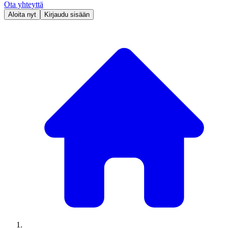
Ota yhteyttä
Aloita nyt
Kirjaudu sisään