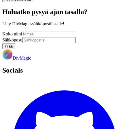
Haluatko pysyä ajan tasalla?
Liity DivMagic-sähköpostilistalle!
Koko nimi
Sähköposti
Tilaa
DivMagic
Socials