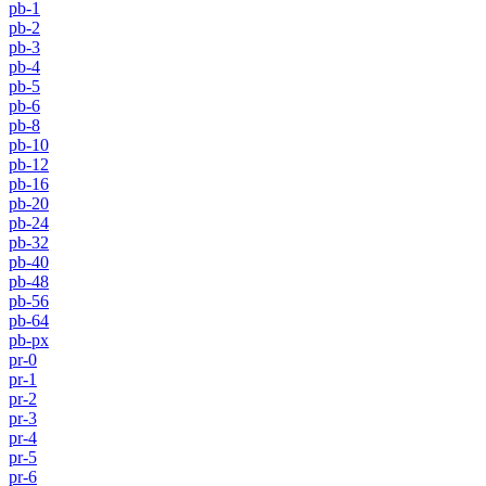
pb-1
pb-2
pb-3
pb-4
pb-5
pb-6
pb-8
pb-10
pb-12
pb-16
pb-20
pb-24
pb-32
pb-40
pb-48
pb-56
pb-64
pb-px
pr-0
pr-1
pr-2
pr-3
pr-4
pr-5
pr-6