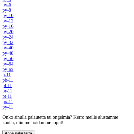
py-6
py-8
py-10
py-12
py-16
py-20
py-24
py-32
py-40
py-48
py-56
py-64
py-px
p-11
pb-11
pl-11
pr-11
pt-11
px-11
py-11
Onko sinulla palautetta tai ongelmia? Kerro meille alustamme
kautta, niin me hoidamme loput!
Anna palautetta