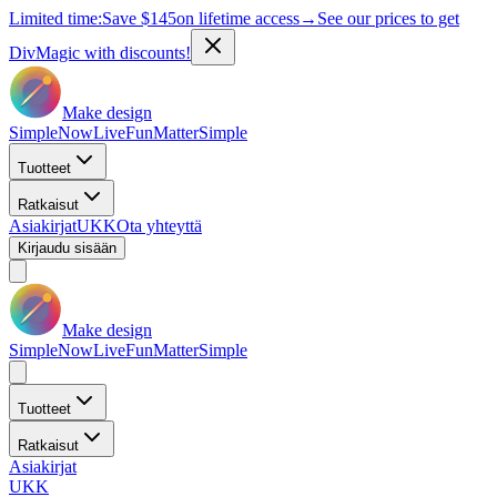
Limited time:
Save
$145
on lifetime access
→
See our prices to get
DivMagic with discounts!
Make design
Simple
Now
Live
Fun
Matter
Simple
Tuotteet
Ratkaisut
Asiakirjat
UKK
Ota yhteyttä
Kirjaudu sisään
Make design
Simple
Now
Live
Fun
Matter
Simple
Tuotteet
Ratkaisut
Asiakirjat
UKK