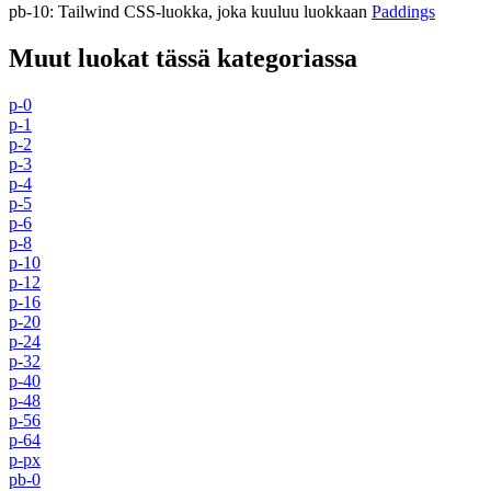
pb-10
:
Tailwind CSS-luokka, joka kuuluu luokkaan
Paddings
Muut luokat tässä kategoriassa
p-0
p-1
p-2
p-3
p-4
p-5
p-6
p-8
p-10
p-12
p-16
p-20
p-24
p-32
p-40
p-48
p-56
p-64
p-px
pb-0