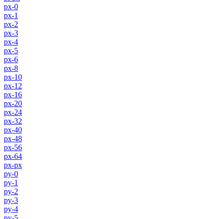
px-0
px-1
px-2
px-3
px-4
px-5
px-6
px-8
px-10
px-12
px-16
px-20
px-24
px-32
px-40
px-48
px-56
px-64
px-px
py-0
py-1
py-2
py-3
py-4
py-5