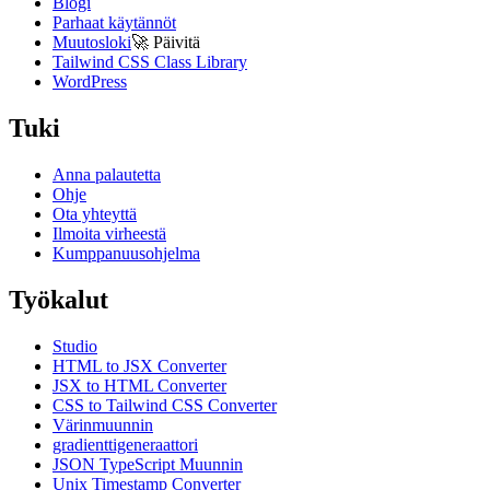
Blogi
Parhaat käytännöt
Muutosloki
🚀
Päivitä
Tailwind CSS Class Library
WordPress
Tuki
Anna palautetta
Ohje
Ota yhteyttä
Ilmoita virheestä
Kumppanuusohjelma
Työkalut
Studio
HTML to JSX Converter
JSX to HTML Converter
CSS to Tailwind CSS Converter
Värinmuunnin
gradienttigeneraattori
JSON TypeScript Muunnin
Unix Timestamp Converter