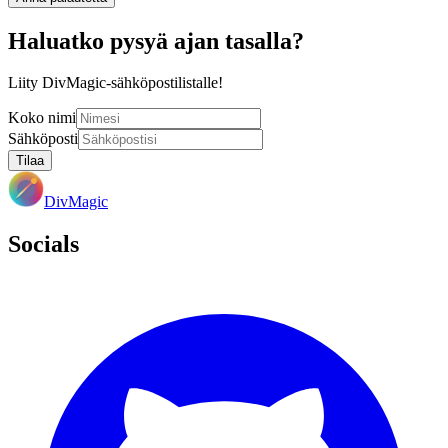
Haluatko pysyä ajan tasalla?
Liity DivMagic-sähköpostilistalle!
Koko nimi
Sähköposti
Tilaa
DivMagic
Socials