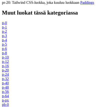
pr-20
:
Tailwind CSS-luokka, joka kuuluu luokkaan
Paddings
Muut luokat tässä kategoriassa
p-0
p-1
p-2
p-3
p-4
p-5
p-6
p-8
p-10
p-12
p-16
p-20
p-24
p-32
p-40
p-48
p-56
p-64
p-px
pb-0