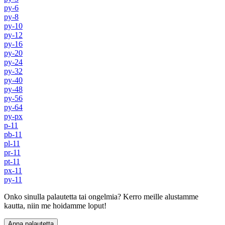
py-6
py-8
py-10
py-12
py-16
py-20
py-24
py-32
py-40
py-48
py-56
py-64
py-px
p-11
pb-11
pl-11
pr-11
pt-11
px-11
py-11
Onko sinulla palautetta tai ongelmia? Kerro meille alustamme
kautta, niin me hoidamme loput!
Anna palautetta