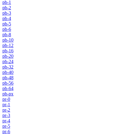
pb-1
pb-2
pb-3
pb-4
pb-5
pb-6
pb-8
pb-10
pb-12
pb-16
pb-20
pb-24
pb-32
pb-40
pb-48
pb-56
pb-64
pb-px
pr-0
pr-1
pr-2
pr-3
pr-4
pr-5
pr-6