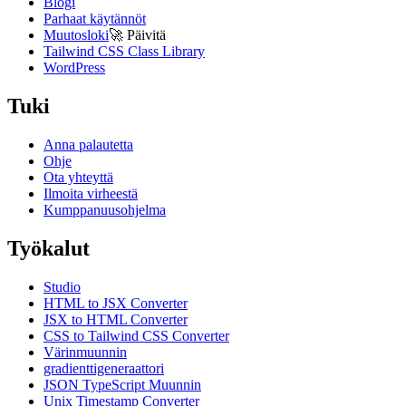
Blogi
Parhaat käytännöt
Muutosloki
🚀
Päivitä
Tailwind CSS Class Library
WordPress
Tuki
Anna palautetta
Ohje
Ota yhteyttä
Ilmoita virheestä
Kumppanuusohjelma
Työkalut
Studio
HTML to JSX Converter
JSX to HTML Converter
CSS to Tailwind CSS Converter
Värinmuunnin
gradienttigeneraattori
JSON TypeScript Muunnin
Unix Timestamp Converter