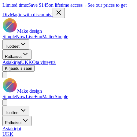
Limited time:
Save
$145
on lifetime access
→
See our prices to get
DivMagic with discounts!
Make design
Simple
Now
Live
Fun
Matter
Simple
Tuotteet
Ratkaisut
Asiakirjat
UKK
Ota yhteyttä
Kirjaudu sisään
Make design
Simple
Now
Live
Fun
Matter
Simple
Tuotteet
Ratkaisut
Asiakirjat
UKK