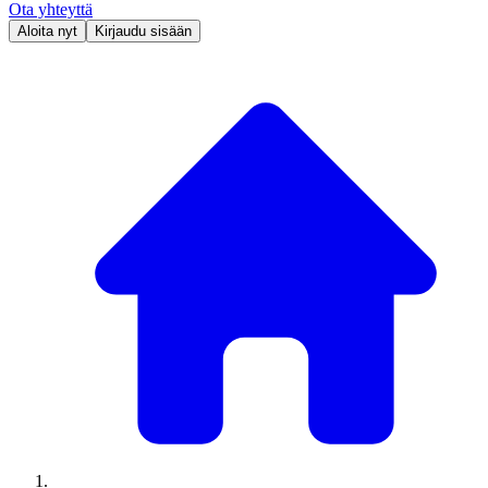
Ota yhteyttä
Aloita nyt
Kirjaudu sisään