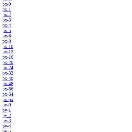
px-0
px-1
px-2
px-3
px-4
px-5
px-6
px-8
px-10
px-12
px-16
px-20
px-24
px-32
px-40
px-48
px-56
px-64
px-px
py-0
py-1
py-2
py-3
py-4
py-5