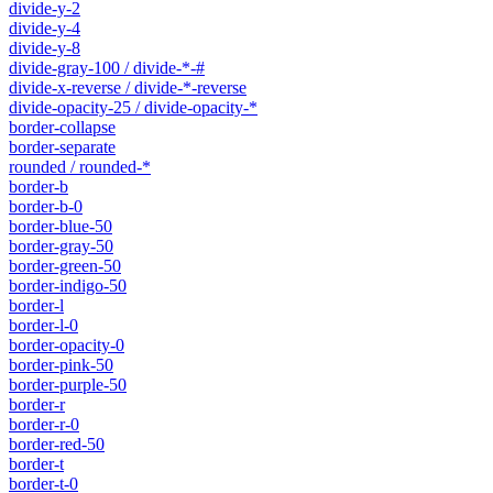
divide-y-2
divide-y-4
divide-y-8
divide-gray-100 / divide-*-#
divide-x-reverse / divide-*-reverse
divide-opacity-25 / divide-opacity-*
border-collapse
border-separate
rounded / rounded-*
border-b
border-b-0
border-blue-50
border-gray-50
border-green-50
border-indigo-50
border-l
border-l-0
border-opacity-0
border-pink-50
border-purple-50
border-r
border-r-0
border-red-50
border-t
border-t-0