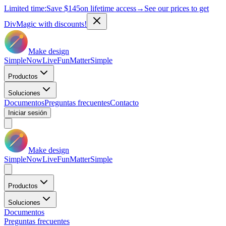
Limited time:
Save
$145
on lifetime access
→
See our prices to get
DivMagic with discounts!
Make design
Simple
Now
Live
Fun
Matter
Simple
Productos
Soluciones
Documentos
Preguntas frecuentes
Contacto
Iniciar sesión
Make design
Simple
Now
Live
Fun
Matter
Simple
Productos
Soluciones
Documentos
Preguntas frecuentes