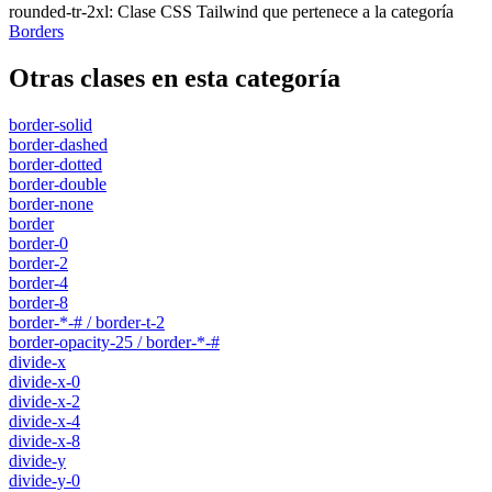
rounded-tr-2xl
:
Clase CSS Tailwind que pertenece a la categoría
Borders
Otras clases en esta categoría
border-solid
border-dashed
border-dotted
border-double
border-none
border
border-0
border-2
border-4
border-8
border-*-# / border-t-2
border-opacity-25 / border-*-#
divide-x
divide-x-0
divide-x-2
divide-x-4
divide-x-8
divide-y
divide-y-0