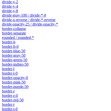
divide-y-2
divide-y-4
divide-y-8
divide-gray-100 / divide-*-#
divide-x-reverse / divide-*-reverse
divide-opacity-25 / divide-opacity-*
border-collapse
border-separate
rounded / rounded-*
border-b
border-b-0
border-blue-50
border-gray-50
border-green-50
border-indigo-50
border-l
border-l-0
border-opacity-0
border-pink-50
border-purple-50
border-r
border-r-0
border-red-50
border-t
border-t-0