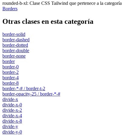
rounded-b-xl
:
Clase CSS Tailwind que pertenece a la categoría
Borders
Otras clases en esta categoría
border-solid
border-dashed
border-dotted
border-double
border-none
border
border-0
border-2
border-4
border-8
border-*-# / border-t-2
border-opacity-25 / border-*-#
divide-x
divide-x-0
divide-x-2
divide-x-4
divide-x-8
divide-y
divide-y-0