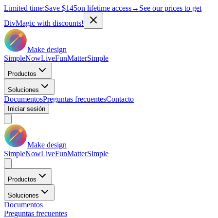
Limited time:
Save
$145
on lifetime access
→
See our prices to get
DivMagic with discounts!
Make design
Simple
Now
Live
Fun
Matter
Simple
Productos
Soluciones
Documentos
Preguntas frecuentes
Contacto
Iniciar sesión
Make design
Simple
Now
Live
Fun
Matter
Simple
Productos
Soluciones
Documentos
Preguntas frecuentes