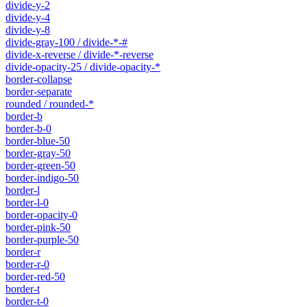
divide-y-2
divide-y-4
divide-y-8
divide-gray-100 / divide-*-#
divide-x-reverse / divide-*-reverse
divide-opacity-25 / divide-opacity-*
border-collapse
border-separate
rounded / rounded-*
border-b
border-b-0
border-blue-50
border-gray-50
border-green-50
border-indigo-50
border-l
border-l-0
border-opacity-0
border-pink-50
border-purple-50
border-r
border-r-0
border-red-50
border-t
border-t-0