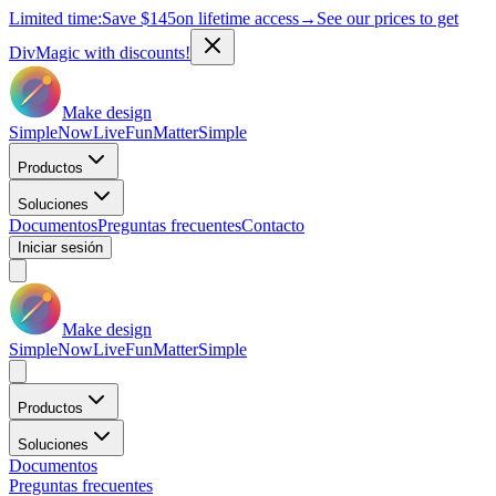
Limited time:
Save
$145
on lifetime access
→
See our prices to get
DivMagic with discounts!
Make design
Simple
Now
Live
Fun
Matter
Simple
Productos
Soluciones
Documentos
Preguntas frecuentes
Contacto
Iniciar sesión
Make design
Simple
Now
Live
Fun
Matter
Simple
Productos
Soluciones
Documentos
Preguntas frecuentes