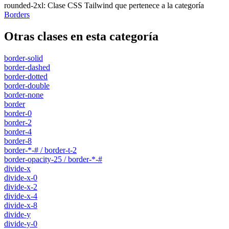
rounded-2xl
:
Clase CSS Tailwind que pertenece a la categoría
Borders
Otras clases en esta categoría
border-solid
border-dashed
border-dotted
border-double
border-none
border
border-0
border-2
border-4
border-8
border-*-# / border-t-2
border-opacity-25 / border-*-#
divide-x
divide-x-0
divide-x-2
divide-x-4
divide-x-8
divide-y
divide-y-0