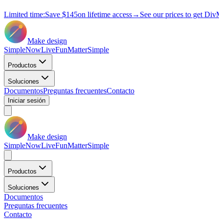
Limited time:
Save
$145
on lifetime access
→
See our prices to get Div
Make design
Simple
Now
Live
Fun
Matter
Simple
Productos
Soluciones
Documentos
Preguntas frecuentes
Contacto
Iniciar sesión
Make design
Simple
Now
Live
Fun
Matter
Simple
Productos
Soluciones
Documentos
Preguntas frecuentes
Contacto