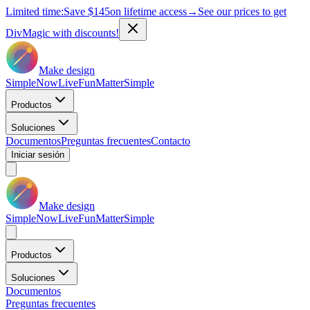
Limited time:
Save
$145
on lifetime access
→
See our prices to get
DivMagic with discounts!
Make design
Simple
Now
Live
Fun
Matter
Simple
Productos
Soluciones
Documentos
Preguntas frecuentes
Contacto
Iniciar sesión
Make design
Simple
Now
Live
Fun
Matter
Simple
Productos
Soluciones
Documentos
Preguntas frecuentes