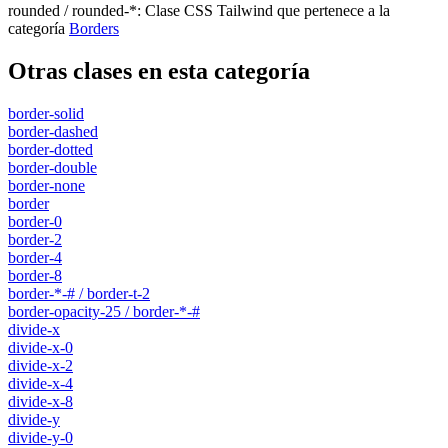
rounded / rounded-*
:
Clase CSS Tailwind que pertenece a la
categoría
Borders
Otras clases en esta categoría
border-solid
border-dashed
border-dotted
border-double
border-none
border
border-0
border-2
border-4
border-8
border-*-# / border-t-2
border-opacity-25 / border-*-#
divide-x
divide-x-0
divide-x-2
divide-x-4
divide-x-8
divide-y
divide-y-0