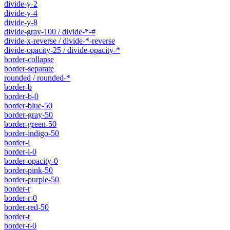
divide-y-2
divide-y-4
divide-y-8
divide-gray-100 / divide-*-#
divide-x-reverse / divide-*-reverse
divide-opacity-25 / divide-opacity-*
border-collapse
border-separate
rounded / rounded-*
border-b
border-b-0
border-blue-50
border-gray-50
border-green-50
border-indigo-50
border-l
border-l-0
border-opacity-0
border-pink-50
border-purple-50
border-r
border-r-0
border-red-50
border-t
border-t-0