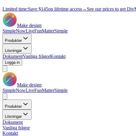
Limited time:
Save
$145
on lifetime access
→
See our prices to get Div
Make design
Simple
Now
Live
Fun
Matter
Simple
Produkter
Lösningar
Dokument
Vanliga frågor
Kontakt
Logga in
Make design
Simple
Now
Live
Fun
Matter
Simple
Produkter
Lösningar
Dokument
Vanliga frågor
Kontakt