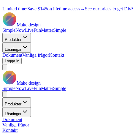
Limited time:
Save
$145
on lifetime access
→
See our prices to get Div
Make design
Simple
Now
Live
Fun
Matter
Simple
Produkter
Lösningar
Dokument
Vanliga frågor
Kontakt
Logga in
Make design
Simple
Now
Live
Fun
Matter
Simple
Produkter
Lösningar
Dokument
Vanliga frågor
Kontakt