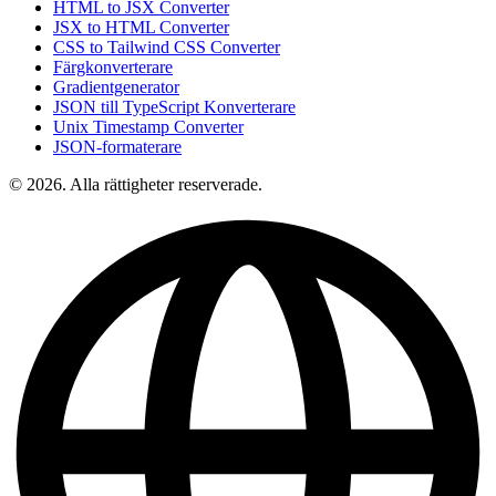
HTML to JSX Converter
JSX to HTML Converter
CSS to Tailwind CSS Converter
Färgkonverterare
Gradientgenerator
JSON till TypeScript Konverterare
Unix Timestamp Converter
JSON-formaterare
© 2026. Alla rättigheter reserverade.