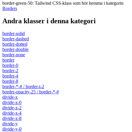
border-green-50
:
Tailwind CSS-klass som hör hemma i kategorin
Borders
Andra klasser i denna kategori
border-solid
border-dashed
border-dotted
border-double
border-none
border
border-0
border-2
border-4
border-8
border-*-# / border-t-2
border-opacity-25 / border-*-#
divide-x
divide-x-0
divide-x-2
divide-x-4
divide-x-8
divide-y
divide-y-0