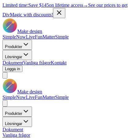
Limited time:
Save
$145
on lifetime access
→
See our prices to get
DivMagic with discounts!
Make design
Simple
Now
Live
Fun
Matter
Simple
Produkter
Lösningar
Dokument
Vanliga frågor
Kontakt
Logga in
Make design
Simple
Now
Live
Fun
Matter
Simple
Produkter
Lösningar
Dokument
Vanliga frågor