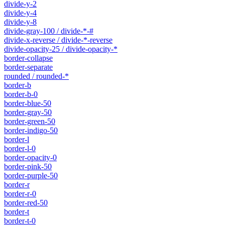
divide-y-2
divide-y-4
divide-y-8
divide-gray-100 / divide-*-#
divide-x-reverse / divide-*-reverse
divide-opacity-25 / divide-opacity-*
border-collapse
border-separate
rounded / rounded-*
border-b
border-b-0
border-blue-50
border-gray-50
border-green-50
border-indigo-50
border-l
border-l-0
border-opacity-0
border-pink-50
border-purple-50
border-r
border-r-0
border-red-50
border-t
border-t-0