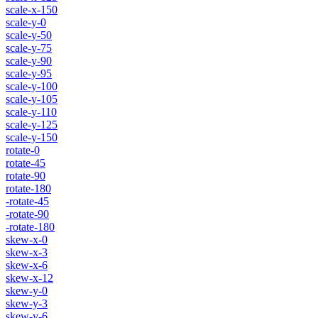
scale-x-150
scale-y-0
scale-y-50
scale-y-75
scale-y-90
scale-y-95
scale-y-100
scale-y-105
scale-y-110
scale-y-125
scale-y-150
rotate-0
rotate-45
rotate-90
rotate-180
-rotate-45
-rotate-90
-rotate-180
skew-x-0
skew-x-3
skew-x-6
skew-x-12
skew-y-0
skew-y-3
skew-y-6