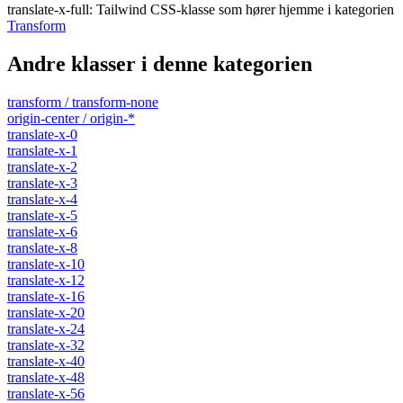
translate-x-full
:
Tailwind CSS-klasse som hører hjemme i kategorien
Transform
Andre klasser i denne kategorien
transform / transform-none
origin-center / origin-*
translate-x-0
translate-x-1
translate-x-2
translate-x-3
translate-x-4
translate-x-5
translate-x-6
translate-x-8
translate-x-10
translate-x-12
translate-x-16
translate-x-20
translate-x-24
translate-x-32
translate-x-40
translate-x-48
translate-x-56