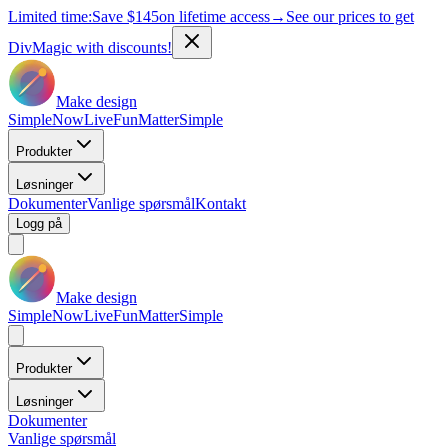
Limited time:
Save
$145
on lifetime access
→
See our prices to get
DivMagic with discounts!
Make design
Simple
Now
Live
Fun
Matter
Simple
Produkter
Løsninger
Dokumenter
Vanlige spørsmål
Kontakt
Logg på
Make design
Simple
Now
Live
Fun
Matter
Simple
Produkter
Løsninger
Dokumenter
Vanlige spørsmål