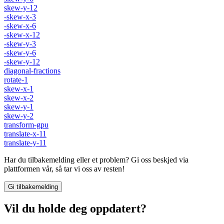
skew-y-12
-skew-x-3
-skew-x-6
-skew-x-12
-skew-y-3
-skew-y-6
-skew-y-12
diagonal-fractions
rotate-1
skew-x-1
skew-x-2
skew-y-1
skew-y-2
transform-gpu
translate-x-11
translate-y-11
Har du tilbakemelding eller et problem? Gi oss beskjed via
plattformen vår, så tar vi oss av resten!
Gi tilbakemelding
Vil du holde deg oppdatert?