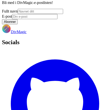
Bli med i DivMagic-e-postlisten!
Fullt navn
E-post
Abonner
DivMagic
Socials