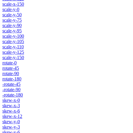
scale-x-150
scale-y-0
scale-y-50
scale-y-75
scale-y-90
scale-y-95
scale-y-100
scale-y-105
scale-y-110
scale-y-125
scale-y-150
rotate-0
rotate-45
rotate-90
rotate-180
-rotate-45
-rotate-90
-rotate-180
skew-x-0
skew-x-3
skew-x-6
skew-x-12
skew-y-0
skew-y-3
skew-y-6