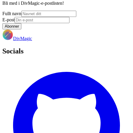
Bli med i DivMagic-e-postlisten!
Fullt navn
E-post
Abonner
DivMagic
Socials