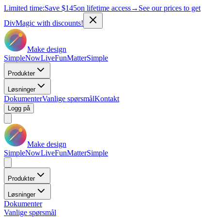
Limited time:
Save
$145
on lifetime access
→
See our prices to get
DivMagic with discounts!
Make design
Simple
Now
Live
Fun
Matter
Simple
Produkter
Løsninger
Dokumenter
Vanlige spørsmål
Kontakt
Logg på
Make design
Simple
Now
Live
Fun
Matter
Simple
Produkter
Løsninger
Dokumenter
Vanlige spørsmål