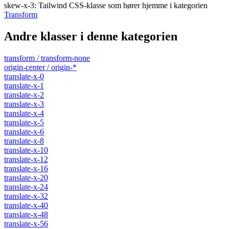
skew-x-3
:
Tailwind CSS-klasse som hører hjemme i kategorien
Transform
Andre klasser i denne kategorien
transform / transform-none
origin-center / origin-*
translate-x-0
translate-x-1
translate-x-2
translate-x-3
translate-x-4
translate-x-5
translate-x-6
translate-x-8
translate-x-10
translate-x-12
translate-x-16
translate-x-20
translate-x-24
translate-x-32
translate-x-40
translate-x-48
translate-x-56