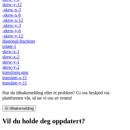
skew-y-12
-skew-x-3
-skew-x-6
-skew-x-12
-skew-y-3
-skew-y-6
-skew-y-12
diagonal-fractions
rotate-1
skew-x-1
skew-x-2
skew-y-1
skew-y-2
transform-gpu
translate-x-11
translate-y-11
Har du tilbakemelding eller et problem? Gi oss beskjed via
plattformen vår, så tar vi oss av resten!
Gi tilbakemelding
Vil du holde deg oppdatert?