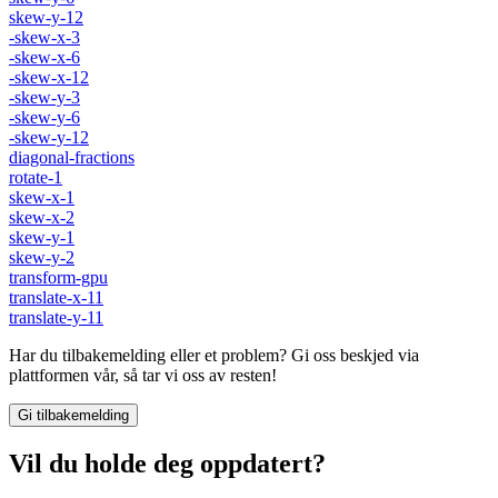
skew-y-12
-skew-x-3
-skew-x-6
-skew-x-12
-skew-y-3
-skew-y-6
-skew-y-12
diagonal-fractions
rotate-1
skew-x-1
skew-x-2
skew-y-1
skew-y-2
transform-gpu
translate-x-11
translate-y-11
Har du tilbakemelding eller et problem? Gi oss beskjed via
plattformen vår, så tar vi oss av resten!
Gi tilbakemelding
Vil du holde deg oppdatert?