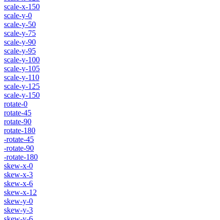
scale-x-150
scale-y-0
scale-y-50
scale-y-75
scale-y-90
scale-y-95
scale-y-100
scale-y-105
scale-y-110
scale-y-125
scale-y-150
rotate-0
rotate-45
rotate-90
rotate-180
-rotate-45
-rotate-90
-rotate-180
skew-x-0
skew-x-3
skew-x-6
skew-x-12
skew-y-0
skew-y-3
skew-y-6