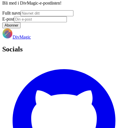
Bli med i DivMagic-e-postlisten!
Fullt navn
E-post
Abonner
DivMagic
Socials