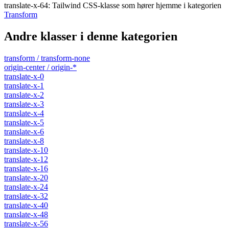
translate-x-64
:
Tailwind CSS-klasse som hører hjemme i kategorien
Transform
Andre klasser i denne kategorien
transform / transform-none
origin-center / origin-*
translate-x-0
translate-x-1
translate-x-2
translate-x-3
translate-x-4
translate-x-5
translate-x-6
translate-x-8
translate-x-10
translate-x-12
translate-x-16
translate-x-20
translate-x-24
translate-x-32
translate-x-40
translate-x-48
translate-x-56