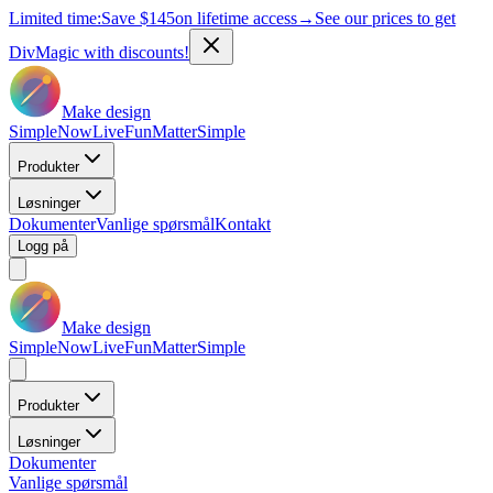
Limited time:
Save
$145
on lifetime access
→
See our prices to get
DivMagic with discounts!
Make design
Simple
Now
Live
Fun
Matter
Simple
Produkter
Løsninger
Dokumenter
Vanlige spørsmål
Kontakt
Logg på
Make design
Simple
Now
Live
Fun
Matter
Simple
Produkter
Løsninger
Dokumenter
Vanlige spørsmål