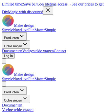
Limited time:
Save
$145
on lifetime access
→
See our prices to get
DivMagic with discounts!
Make design
Simple
Now
Live
Fun
Matter
Simple
Producten
Oplossingen
Documenten
Veelgestelde vragen
Contact
Log in
Make design
Simple
Now
Live
Fun
Matter
Simple
Producten
Oplossingen
Documenten
Veelgestelde vragen