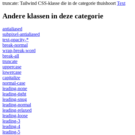
truncate
:
Tailwind CSS-klasse die in de categorie thuishoort
Text
Andere klassen in deze categorie
antialiased
subpixel-antialiased
text-opacity-*
break-normal
wrap-break-word
break-all
truncate
uppercase
lowercase
capitalize
normal-case
leading-none
leading-tight
leading-snug
leading-normal
leading-relaxed
leading-loose
leading-3
leading-4
leading-5