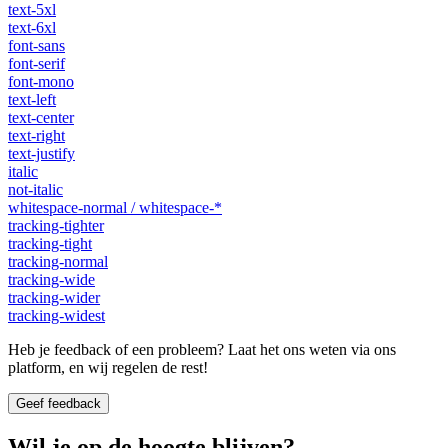
text-5xl
text-6xl
font-sans
font-serif
font-mono
text-left
text-center
text-right
text-justify
italic
not-italic
whitespace-normal / whitespace-*
tracking-tighter
tracking-tight
tracking-normal
tracking-wide
tracking-wider
tracking-widest
Heb je feedback of een probleem? Laat het ons weten via ons
platform, en wij regelen de rest!
Geef feedback
Wil je op de hoogte blijven?