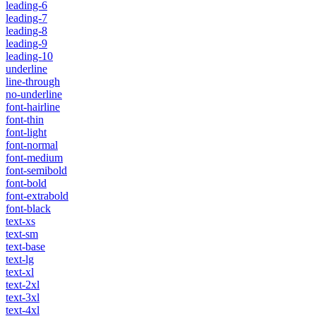
leading-6
leading-7
leading-8
leading-9
leading-10
underline
line-through
no-underline
font-hairline
font-thin
font-light
font-normal
font-medium
font-semibold
font-bold
font-extrabold
font-black
text-xs
text-sm
text-base
text-lg
text-xl
text-2xl
text-3xl
text-4xl