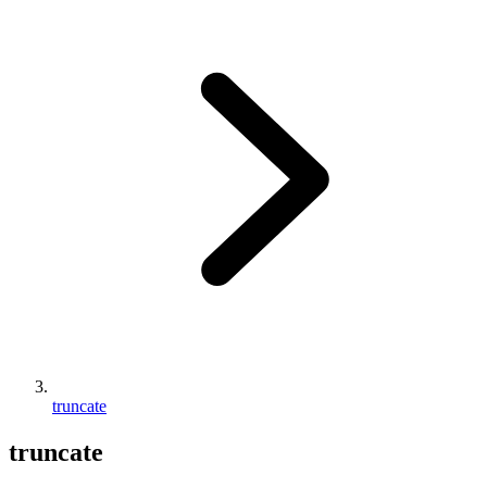
truncate
truncate