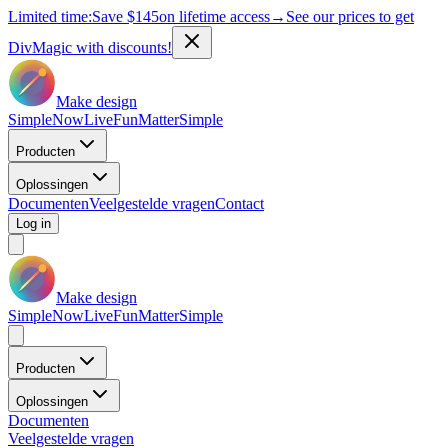
Limited time:
Save
$145
on lifetime access
→
See our prices to get
DivMagic with discounts!
Make design
Simple
Now
Live
Fun
Matter
Simple
Producten
Oplossingen
Documenten
Veelgestelde vragen
Contact
Log in
Make design
Simple
Now
Live
Fun
Matter
Simple
Producten
Oplossingen
Documenten
Veelgestelde vragen