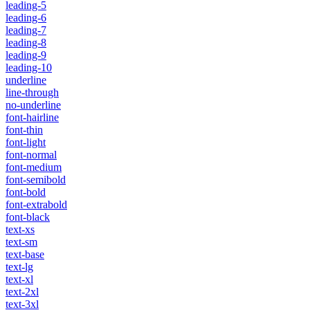
leading-5
leading-6
leading-7
leading-8
leading-9
leading-10
underline
line-through
no-underline
font-hairline
font-thin
font-light
font-normal
font-medium
font-semibold
font-bold
font-extrabold
font-black
text-xs
text-sm
text-base
text-lg
text-xl
text-2xl
text-3xl