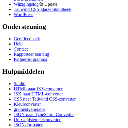
Wijzigingslog
🚀
Update
Tailwind CSS-klassebibliotheek
WordPress
Ondersteuning
Geef feedback
Help
Contact
Rapporteer een bug
Partnerprogramma
Hulpmiddelen
Studio
HTML naar JSX-converter
JSX naar HTML-converter
CSS naar Tailwind CSS-converter
Kleurconverter
gradiëntgenerator
JSON naar TypeScript Converter
Unix-tijdstempelconverter
JSON-formatter