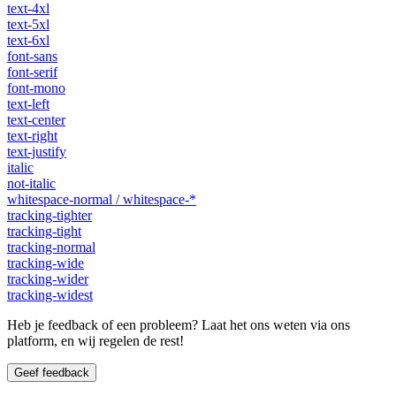
text-4xl
text-5xl
text-6xl
font-sans
font-serif
font-mono
text-left
text-center
text-right
text-justify
italic
not-italic
whitespace-normal / whitespace-*
tracking-tighter
tracking-tight
tracking-normal
tracking-wide
tracking-wider
tracking-widest
Heb je feedback of een probleem? Laat het ons weten via ons
platform, en wij regelen de rest!
Geef feedback