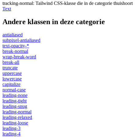
tracking-normal
:
Tailwind CSS-klasse die in de categorie thuishoort
Text
Andere klassen in deze categorie
antialiased
subpixel-antialiased
text-opacity-*
break-normal
wrap-break-word
break-all
truncate
uppercase
lowercase
capitalize
normal-case
leading-none
leading-tight
leading-snug
leading-normal
leading-relaxed
leading-loose
leading-3
leading-4