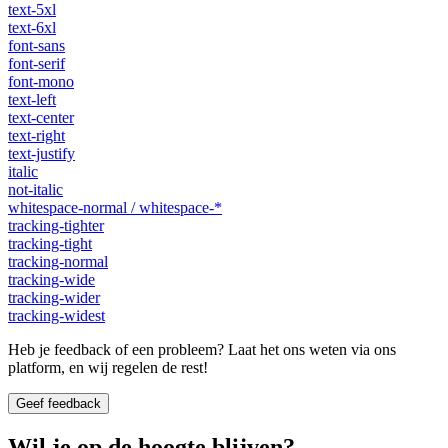
text-5xl
text-6xl
font-sans
font-serif
font-mono
text-left
text-center
text-right
text-justify
italic
not-italic
whitespace-normal / whitespace-*
tracking-tighter
tracking-tight
tracking-normal
tracking-wide
tracking-wider
tracking-widest
Heb je feedback of een probleem? Laat het ons weten via ons
platform, en wij regelen de rest!
Geef feedback
Wil je op de hoogte blijven?