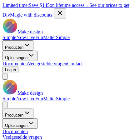
Limited time:
Save
$145
on lifetime access
→
See our prices to get
DivMagic with discounts!
Make design
Simple
Now
Live
Fun
Matter
Simple
Producten
Oplossingen
Documenten
Veelgestelde vragen
Contact
Log in
Make design
Simple
Now
Live
Fun
Matter
Simple
Producten
Oplossingen
Documenten
Veelgestelde vragen