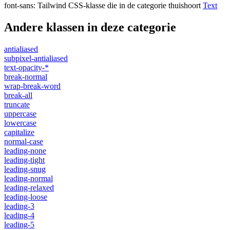
font-sans
:
Tailwind CSS-klasse die in de categorie thuishoort
Text
Andere klassen in deze categorie
antialiased
subpixel-antialiased
text-opacity-*
break-normal
wrap-break-word
break-all
truncate
uppercase
lowercase
capitalize
normal-case
leading-none
leading-tight
leading-snug
leading-normal
leading-relaxed
leading-loose
leading-3
leading-4
leading-5