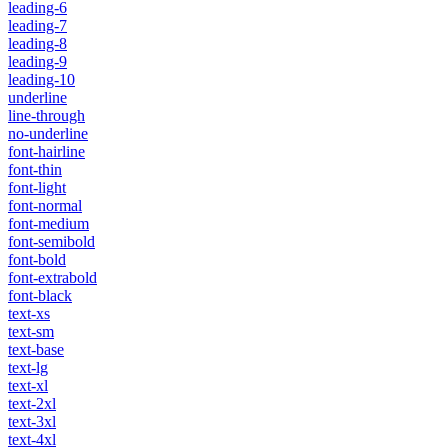
leading-6
leading-7
leading-8
leading-9
leading-10
underline
line-through
no-underline
font-hairline
font-thin
font-light
font-normal
font-medium
font-semibold
font-bold
font-extrabold
font-black
text-xs
text-sm
text-base
text-lg
text-xl
text-2xl
text-3xl
text-4xl