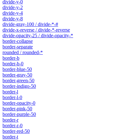
divide-y-0
divide-y-2
divide-y-4
divide-y-8
divide-gray-100 / divide-*-#
divide-x-reverse / divide-*-reverse
divide-opacity-25 / divide-opacity-*
border-collapse
border-separate
rounded / rounded-*
border-b
border-b-0
border-blue-50
border-gray-50
border-green-50
border-indigo-50
border-l
border-l-0
border-opacity-0
border-pink-50
border-purple-50
border-r
border-r-0
border-red-50
border-t