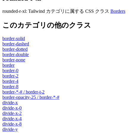
rounded-r-xl
:
Tailwind カテゴリに属する​​ CSS クラス
Borders
このカテゴリの他のクラス
border-solid
border-dashed
border-dotted
border-double
border-none
border
border-0
border-2
border-4
border-8
border-*-# / border-t-2
border-opacity-25 / border-*-#
divide-x
divide-x-0
divide-x-2
divide-x-4
divide-x-8
divide-y