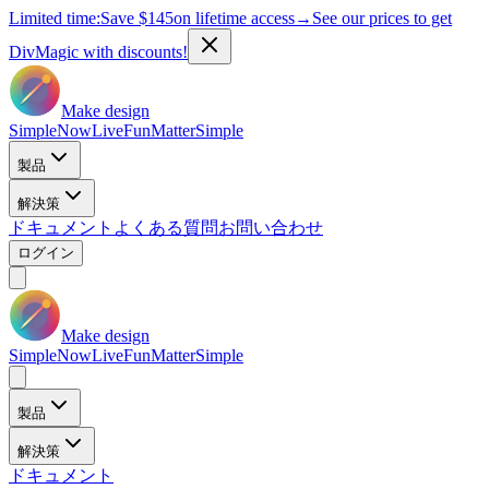
Limited time:
Save
$145
on lifetime access
→
See our prices to get
DivMagic with discounts!
Make design
Simple
Now
Live
Fun
Matter
Simple
製品
解決策
ドキュメント
よくある質問
お問い合わせ
ログイン
Make design
Simple
Now
Live
Fun
Matter
Simple
製品
解決策
ドキュメント