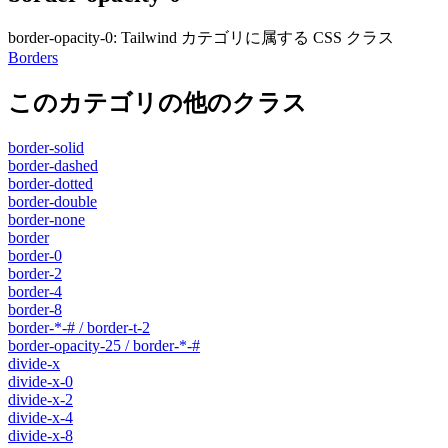
border-opacity-0
:
Tailwind カテゴリに属する​​ CSS クラス
Borders
このカテゴリの他のクラス
border-solid
border-dashed
border-dotted
border-double
border-none
border
border-0
border-2
border-4
border-8
border-*-# / border-t-2
border-opacity-25 / border-*-#
divide-x
divide-x-0
divide-x-2
divide-x-4
divide-x-8