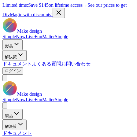
Limited time:
Save
$145
on lifetime access
→
See our prices to get
DivMagic with discounts!
Make design
Simple
Now
Live
Fun
Matter
Simple
製品
解決策
ドキュメント
よくある質問
お問い合わせ
ログイン
Make design
Simple
Now
Live
Fun
Matter
Simple
製品
解決策
ドキュメント