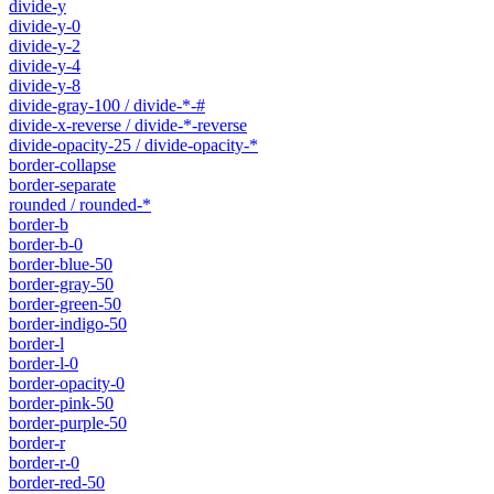
divide-y
divide-y-0
divide-y-2
divide-y-4
divide-y-8
divide-gray-100 / divide-*-#
divide-x-reverse / divide-*-reverse
divide-opacity-25 / divide-opacity-*
border-collapse
border-separate
rounded / rounded-*
border-b
border-b-0
border-blue-50
border-gray-50
border-green-50
border-indigo-50
border-l
border-l-0
border-opacity-0
border-pink-50
border-purple-50
border-r
border-r-0
border-red-50