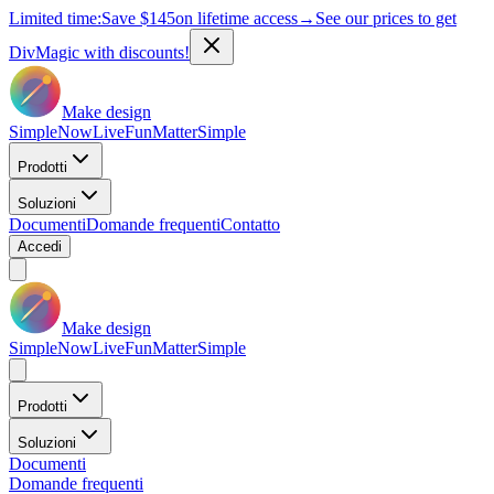
Limited time:
Save
$145
on lifetime access
→
See our prices to get
DivMagic with discounts!
Make design
Simple
Now
Live
Fun
Matter
Simple
Prodotti
Soluzioni
Documenti
Domande frequenti
Contatto
Accedi
Make design
Simple
Now
Live
Fun
Matter
Simple
Prodotti
Soluzioni
Documenti
Domande frequenti