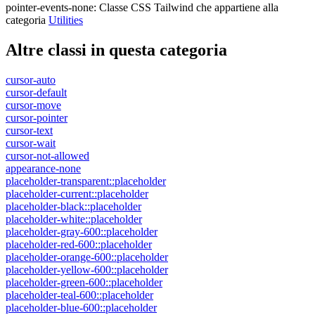
pointer-events-none
:
Classe CSS Tailwind che appartiene alla
categoria
Utilities
Altre classi in questa categoria
cursor-auto
cursor-default
cursor-move
cursor-pointer
cursor-text
cursor-wait
cursor-not-allowed
appearance-none
placeholder-transparent::placeholder
placeholder-current::placeholder
placeholder-black::placeholder
placeholder-white::placeholder
placeholder-gray-600::placeholder
placeholder-red-600::placeholder
placeholder-orange-600::placeholder
placeholder-yellow-600::placeholder
placeholder-green-600::placeholder
placeholder-teal-600::placeholder
placeholder-blue-600::placeholder