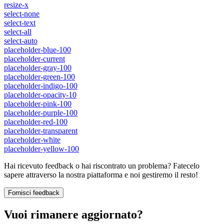
resize-x
select-none
select-text
select-all
select-auto
placeholder-blue-100
placeholder-current
placeholder-gray-100
placeholder-green-100
placeholder-indigo-100
placeholder-opacity-10
placeholder-pink-100
placeholder-purple-100
placeholder-red-100
placeholder-transparent
placeholder-white
placeholder-yellow-100
Hai ricevuto feedback o hai riscontrato un problema? Fatecelo
sapere attraverso la nostra piattaforma e noi gestiremo il resto!
Fornisci feedback
Vuoi rimanere aggiornato?