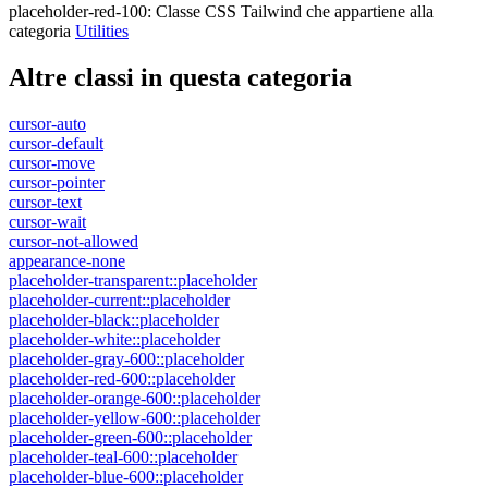
placeholder-red-100
:
Classe CSS Tailwind che appartiene alla
categoria
Utilities
Altre classi in questa categoria
cursor-auto
cursor-default
cursor-move
cursor-pointer
cursor-text
cursor-wait
cursor-not-allowed
appearance-none
placeholder-transparent::placeholder
placeholder-current::placeholder
placeholder-black::placeholder
placeholder-white::placeholder
placeholder-gray-600::placeholder
placeholder-red-600::placeholder
placeholder-orange-600::placeholder
placeholder-yellow-600::placeholder
placeholder-green-600::placeholder
placeholder-teal-600::placeholder
placeholder-blue-600::placeholder