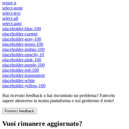
resize-x
select-none
select-text
select-all
select-auto
placeholder-blue-100
placeholder-current
placeholder-gray-100
placeholder-green-100
placeholder-indigo-100
placeholder-opacity-10
placeholder-pink-100
placeholder-purple-100
placeholder-red-100
placeholder-transparent
placeholder-white
placeholder-yellow-100
Hai ricevuto feedback o hai riscontrato un problema? Fatecelo
sapere attraverso la nostra piattaforma e noi gestiremo il resto!
Fornisci feedback
Vuoi rimanere aggiornato?