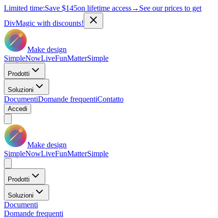
Limited time:
Save
$145
on lifetime access
→
See our prices to get
DivMagic with discounts!
Make design
Simple
Now
Live
Fun
Matter
Simple
Prodotti
Soluzioni
Documenti
Domande frequenti
Contatto
Accedi
Make design
Simple
Now
Live
Fun
Matter
Simple
Prodotti
Soluzioni
Documenti
Domande frequenti