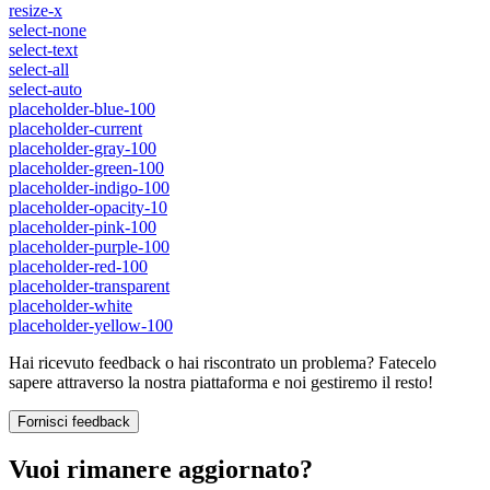
resize-x
select-none
select-text
select-all
select-auto
placeholder-blue-100
placeholder-current
placeholder-gray-100
placeholder-green-100
placeholder-indigo-100
placeholder-opacity-10
placeholder-pink-100
placeholder-purple-100
placeholder-red-100
placeholder-transparent
placeholder-white
placeholder-yellow-100
Hai ricevuto feedback o hai riscontrato un problema? Fatecelo
sapere attraverso la nostra piattaforma e noi gestiremo il resto!
Fornisci feedback
Vuoi rimanere aggiornato?