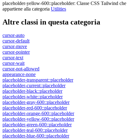
placeholder-yellow-600::placeholder
:
Classe CSS Tailwind che
appartiene alla categoria
Utilities
Altre classi in questa categoria
cursor-auto
cursor-default
cursor-move
cursor-pointer
cursor-text
cursor-wait
cursor-not-allowed
appearance-none
placeholder-transparent::placeholder
placeholder-current::placeholder
placeholder-black::placeholder
placeholder-white::placeholder
placeholder-gray-600::placeholder
placeholder-red-600::placeholder
placeholder-orange-600::placeholder
placeholder-yellow-600::placeholder
placeholder-green-600::placeholder
placeholder-teal-600::placeholder
placeholder-blue-600::placeholder