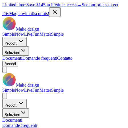
Limited time:
Save
$145
on lifetime access
→
See our prices to get
DivMagic with discounts!
Make design
Simple
Now
Live
Fun
Matter
Simple
Prodotti
Soluzioni
Documenti
Domande frequenti
Contatto
Accedi
Make design
Simple
Now
Live
Fun
Matter
Simple
Prodotti
Soluzioni
Documenti
Domande frequenti