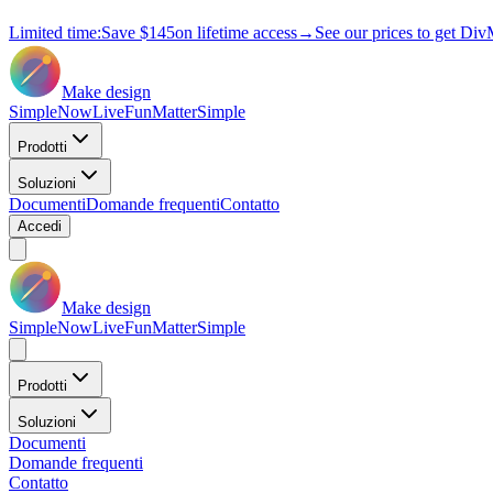
Limited time:
Save
$145
on lifetime access
→
See our prices to get Div
Make design
Simple
Now
Live
Fun
Matter
Simple
Prodotti
Soluzioni
Documenti
Domande frequenti
Contatto
Accedi
Make design
Simple
Now
Live
Fun
Matter
Simple
Prodotti
Soluzioni
Documenti
Domande frequenti
Contatto