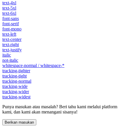
text-4xl
text-5xl
text-6xl
font-sans
font-serif
font-mono
text-left
text-center
text-right
text-justify
italic
not-italic
whitespace-normal / whitespace-*
tracking-tighter
tracking-tight
tracking-normal
tracking-wide
tracking-wider
tracking-widest
Punya masukan atau masalah? Beri tahu kami melalui platform
kami, dan kami akan menangani sisanya!
Berikan masukan