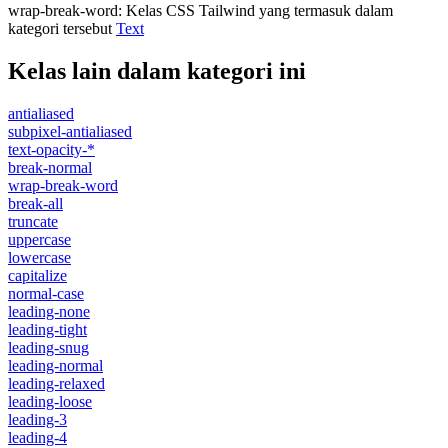
wrap-break-word
:
Kelas CSS Tailwind yang termasuk dalam
kategori tersebut
Text
Kelas lain dalam kategori ini
antialiased
subpixel-antialiased
text-opacity-*
break-normal
wrap-break-word
break-all
truncate
uppercase
lowercase
capitalize
normal-case
leading-none
leading-tight
leading-snug
leading-normal
leading-relaxed
leading-loose
leading-3
leading-4