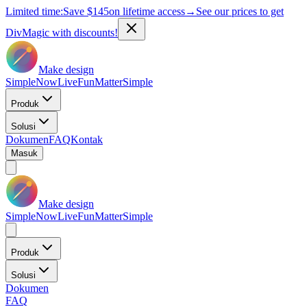
Limited time:
Save
$145
on lifetime access
→
See our prices to get
DivMagic with discounts!
Make design
Simple
Now
Live
Fun
Matter
Simple
Produk
Solusi
Dokumen
FAQ
Kontak
Masuk
Make design
Simple
Now
Live
Fun
Matter
Simple
Produk
Solusi
Dokumen
FAQ