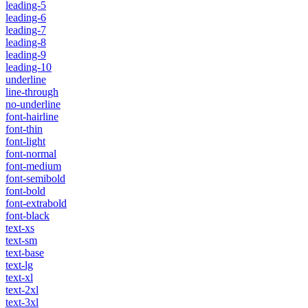
leading-5
leading-6
leading-7
leading-8
leading-9
leading-10
underline
line-through
no-underline
font-hairline
font-thin
font-light
font-normal
font-medium
font-semibold
font-bold
font-extrabold
font-black
text-xs
text-sm
text-base
text-lg
text-xl
text-2xl
text-3xl