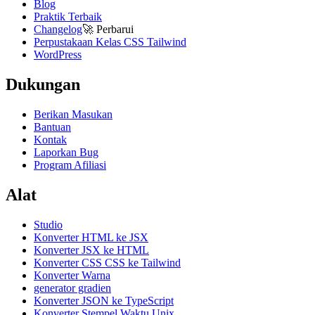
Blog
Praktik Terbaik
Changelog
🚀
Perbarui
Perpustakaan Kelas CSS Tailwind
WordPress
Dukungan
Berikan Masukan
Bantuan
Kontak
Laporkan Bug
Program Afiliasi
Alat
Studio
Konverter HTML ke JSX
Konverter JSX ke HTML
Konverter CSS CSS ke Tailwind
Konverter Warna
generator gradien
Konverter JSON ke TypeScript
Konverter Stempel Waktu Unix