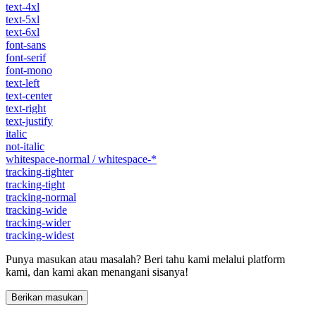
text-4xl
text-5xl
text-6xl
font-sans
font-serif
font-mono
text-left
text-center
text-right
text-justify
italic
not-italic
whitespace-normal / whitespace-*
tracking-tighter
tracking-tight
tracking-normal
tracking-wide
tracking-wider
tracking-widest
Punya masukan atau masalah? Beri tahu kami melalui platform
kami, dan kami akan menangani sisanya!
Berikan masukan