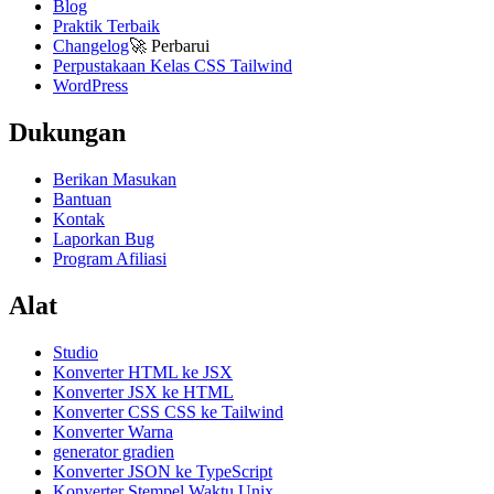
Blog
Praktik Terbaik
Changelog
🚀
Perbarui
Perpustakaan Kelas CSS Tailwind
WordPress
Dukungan
Berikan Masukan
Bantuan
Kontak
Laporkan Bug
Program Afiliasi
Alat
Studio
Konverter HTML ke JSX
Konverter JSX ke HTML
Konverter CSS CSS ke Tailwind
Konverter Warna
generator gradien
Konverter JSON ke TypeScript
Konverter Stempel Waktu Unix