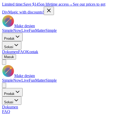
Limited time:
Save
$145
on lifetime access
→
See our prices to get
DivMagic with discounts!
Make design
Simple
Now
Live
Fun
Matter
Simple
Produk
Solusi
Dokumen
FAQ
Kontak
Masuk
Make design
Simple
Now
Live
Fun
Matter
Simple
Produk
Solusi
Dokumen
FAQ