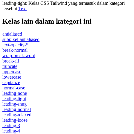
leading-tight
:
Kelas CSS Tailwind yang termasuk dalam kategori
tersebut
Text
Kelas lain dalam kategori ini
antialiased
subpixel-antialiased
text-opacity-*
break-normal
wrap-break-word
break-all
truncate
uppercase
lowercase
capitalize
normal-case
leading-none
leading-tight
leading-snug
leading-normal
leading-relaxed
leading-loose
leading-3
leading-4