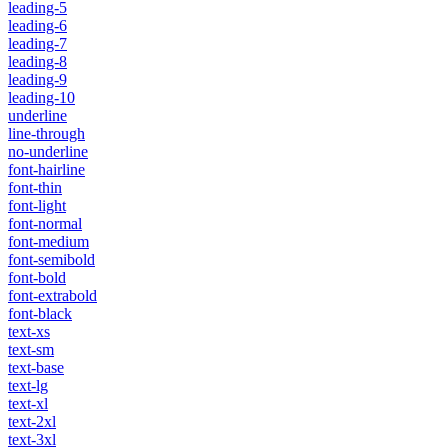
leading-5
leading-6
leading-7
leading-8
leading-9
leading-10
underline
line-through
no-underline
font-hairline
font-thin
font-light
font-normal
font-medium
font-semibold
font-bold
font-extrabold
font-black
text-xs
text-sm
text-base
text-lg
text-xl
text-2xl
text-3xl