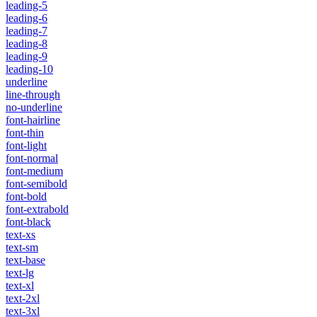
leading-5
leading-6
leading-7
leading-8
leading-9
leading-10
underline
line-through
no-underline
font-hairline
font-thin
font-light
font-normal
font-medium
font-semibold
font-bold
font-extrabold
font-black
text-xs
text-sm
text-base
text-lg
text-xl
text-2xl
text-3xl