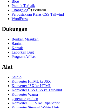
Blog
Praktik Terbaik
Changelog
🚀
Perbarui
Perpustakaan Kelas CSS Tailwind
WordPress
Dukungan
Berikan Masukan
Bantuan
Kontak
Laporkan Bug
Program Afiliasi
Alat
Studio
Konverter HTML ke JSX
Konverter JSX ke HTML
Konverter CSS CSS ke Tailwind
Konverter Warna
generator gradien
Konverter JSON ke TypeScript
Konverter Stempel Waktu Unix