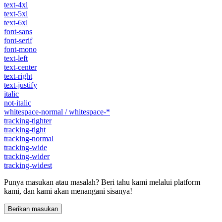
text-4xl
text-5xl
text-6xl
font-sans
font-serif
font-mono
text-left
text-center
text-right
text-justify
italic
not-italic
whitespace-normal / whitespace-*
tracking-tighter
tracking-tight
tracking-normal
tracking-wide
tracking-wider
tracking-widest
Punya masukan atau masalah? Beri tahu kami melalui platform
kami, dan kami akan menangani sisanya!
Berikan masukan