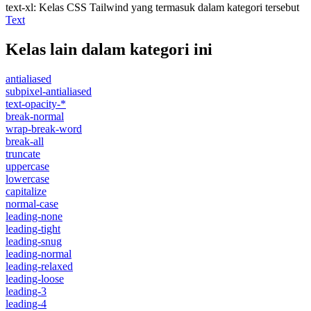
text-xl
:
Kelas CSS Tailwind yang termasuk dalam kategori tersebut
Text
Kelas lain dalam kategori ini
antialiased
subpixel-antialiased
text-opacity-*
break-normal
wrap-break-word
break-all
truncate
uppercase
lowercase
capitalize
normal-case
leading-none
leading-tight
leading-snug
leading-normal
leading-relaxed
leading-loose
leading-3
leading-4