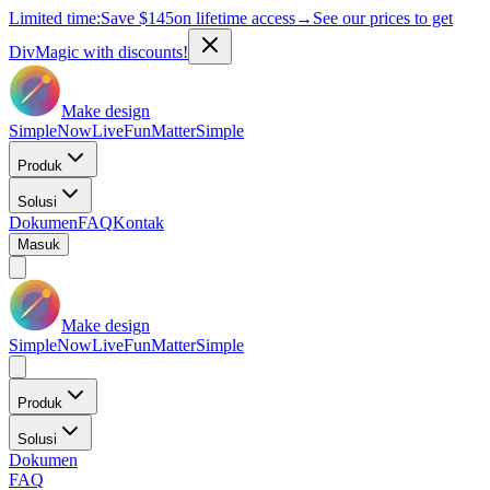
Limited time:
Save
$145
on lifetime access
→
See our prices to get
DivMagic with discounts!
Make design
Simple
Now
Live
Fun
Matter
Simple
Produk
Solusi
Dokumen
FAQ
Kontak
Masuk
Make design
Simple
Now
Live
Fun
Matter
Simple
Produk
Solusi
Dokumen
FAQ