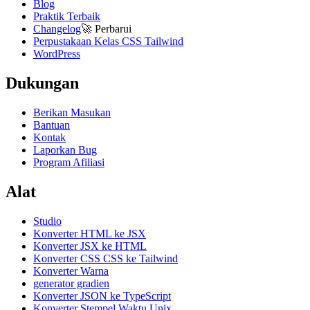
Blog
Praktik Terbaik
Changelog
🚀
Perbarui
Perpustakaan Kelas CSS Tailwind
WordPress
Dukungan
Berikan Masukan
Bantuan
Kontak
Laporkan Bug
Program Afiliasi
Alat
Studio
Konverter HTML ke JSX
Konverter JSX ke HTML
Konverter CSS CSS ke Tailwind
Konverter Warna
generator gradien
Konverter JSON ke TypeScript
Konverter Stempel Waktu Unix