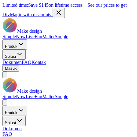
Limited time:
Save
$145
on lifetime access
→
See our prices to get
DivMagic with discounts!
Make design
Simple
Now
Live
Fun
Matter
Simple
Produk
Solusi
Dokumen
FAQ
Kontak
Masuk
Make design
Simple
Now
Live
Fun
Matter
Simple
Produk
Solusi
Dokumen
FAQ