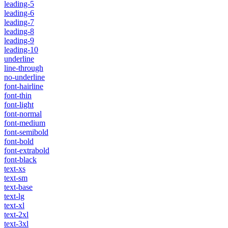
leading-5
leading-6
leading-7
leading-8
leading-9
leading-10
underline
line-through
no-underline
font-hairline
font-thin
font-light
font-normal
font-medium
font-semibold
font-bold
font-extrabold
font-black
text-xs
text-sm
text-base
text-lg
text-xl
text-2xl
text-3xl