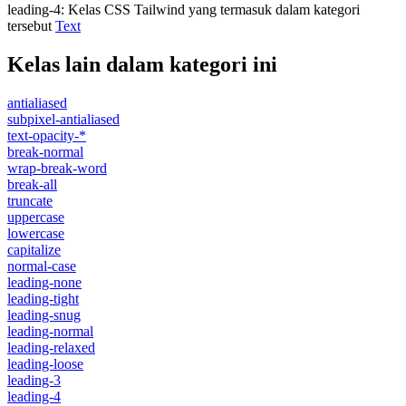
leading-4
:
Kelas CSS Tailwind yang termasuk dalam kategori
tersebut
Text
Kelas lain dalam kategori ini
antialiased
subpixel-antialiased
text-opacity-*
break-normal
wrap-break-word
break-all
truncate
uppercase
lowercase
capitalize
normal-case
leading-none
leading-tight
leading-snug
leading-normal
leading-relaxed
leading-loose
leading-3
leading-4