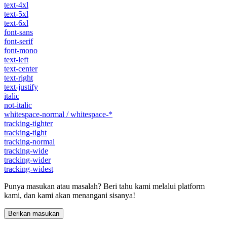
text-4xl
text-5xl
text-6xl
font-sans
font-serif
font-mono
text-left
text-center
text-right
text-justify
italic
not-italic
whitespace-normal / whitespace-*
tracking-tighter
tracking-tight
tracking-normal
tracking-wide
tracking-wider
tracking-widest
Punya masukan atau masalah? Beri tahu kami melalui platform
kami, dan kami akan menangani sisanya!
Berikan masukan