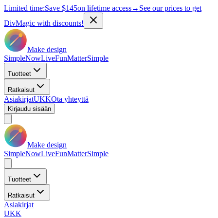
Limited time:
Save
$145
on lifetime access
→
See our prices to get
DivMagic with discounts!
Make design
Simple
Now
Live
Fun
Matter
Simple
Tuotteet
Ratkaisut
Asiakirjat
UKK
Ota yhteyttä
Kirjaudu sisään
Make design
Simple
Now
Live
Fun
Matter
Simple
Tuotteet
Ratkaisut
Asiakirjat
UKK