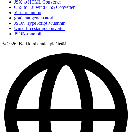
JSX to HTML Converter
CSS to Tailwind CSS Converter
Värinmuunnin
gradienttigeneraattori
JSON TypeScript Muunnin
Unix Timestamp Converter
JSON-muotoilu
© 2026. Kaikki oikeudet pidätetään.