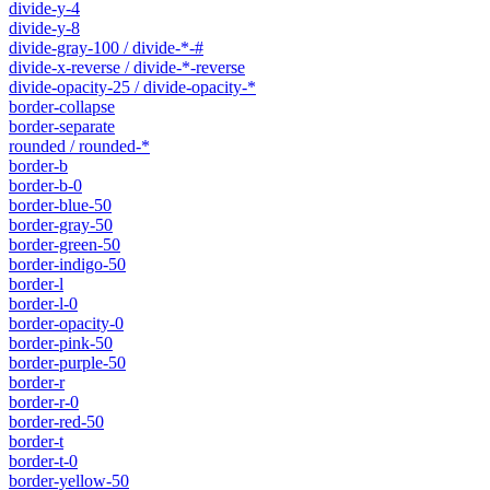
divide-y-4
divide-y-8
divide-gray-100 / divide-*-#
divide-x-reverse / divide-*-reverse
divide-opacity-25 / divide-opacity-*
border-collapse
border-separate
rounded / rounded-*
border-b
border-b-0
border-blue-50
border-gray-50
border-green-50
border-indigo-50
border-l
border-l-0
border-opacity-0
border-pink-50
border-purple-50
border-r
border-r-0
border-red-50
border-t
border-t-0
border-yellow-50