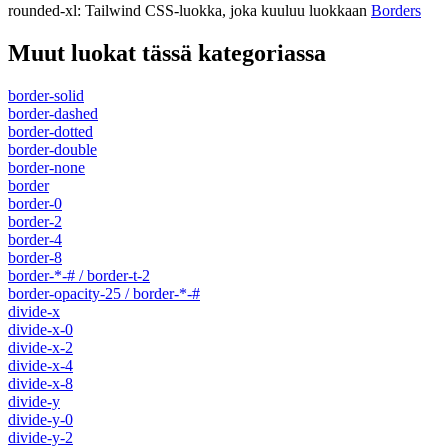
rounded-xl
:
Tailwind CSS-luokka, joka kuuluu luokkaan
Borders
Muut luokat tässä kategoriassa
border-solid
border-dashed
border-dotted
border-double
border-none
border
border-0
border-2
border-4
border-8
border-*-# / border-t-2
border-opacity-25 / border-*-#
divide-x
divide-x-0
divide-x-2
divide-x-4
divide-x-8
divide-y
divide-y-0
divide-y-2