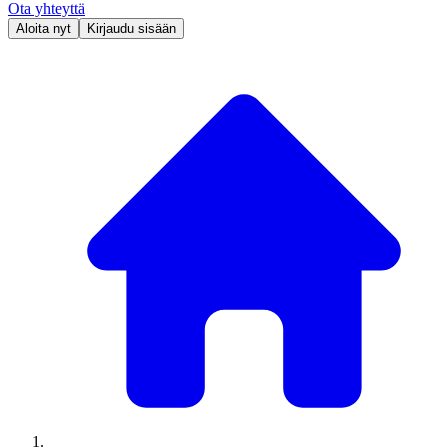
Ota yhteyttä
Aloita nyt
Kirjaudu sisään