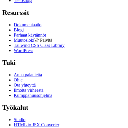
Tietosuoja
Resurssit
Dokumentaatio
Blogi
Parhaat käytännöt
Muutosloki
🚀
Päivitä
Tailwind CSS Class Library
WordPress
Tuki
Anna palautetta
Ohje
Ota yhteyttä
Ilmoita virheestä
Kumppanuusohjelma
Työkalut
Studio
HTML to JSX Converter