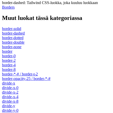
border-dashed
:
Tailwind CSS-luokka, joka kuuluu luokkaan
Borders
Muut luokat tässä kategoriassa
border-solid
border-dashed
border-dotted
border-double
border-none
border
border-0
border-2
border-4
border-8
border-*-# / border-t-2
border-opacity-25 / border-*-#
divide-x
divide-x-0
divide-x-2
divide-x-4
divide-x-8
divide-y
divide-y-0