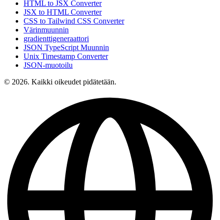
HTML to JSX Converter
JSX to HTML Converter
CSS to Tailwind CSS Converter
Värinmuunnin
gradienttigeneraattori
JSON TypeScript Muunnin
Unix Timestamp Converter
JSON-muotoilu
© 2026. Kaikki oikeudet pidätetään.