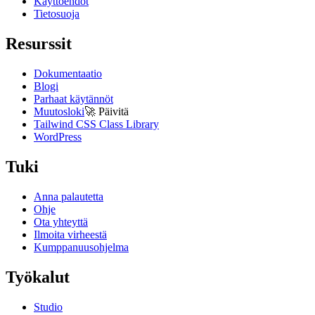
Käyttöehdot
Tietosuoja
Resurssit
Dokumentaatio
Blogi
Parhaat käytännöt
Muutosloki
🚀
Päivitä
Tailwind CSS Class Library
WordPress
Tuki
Anna palautetta
Ohje
Ota yhteyttä
Ilmoita virheestä
Kumppanuusohjelma
Työkalut
Studio