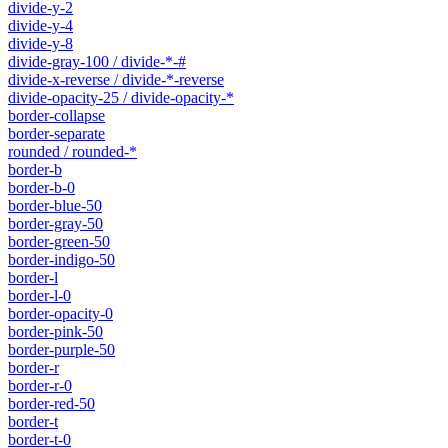
divide-y-2
divide-y-4
divide-y-8
divide-gray-100 / divide-*-#
divide-x-reverse / divide-*-reverse
divide-opacity-25 / divide-opacity-*
border-collapse
border-separate
rounded / rounded-*
border-b
border-b-0
border-blue-50
border-gray-50
border-green-50
border-indigo-50
border-l
border-l-0
border-opacity-0
border-pink-50
border-purple-50
border-r
border-r-0
border-red-50
border-t
border-t-0