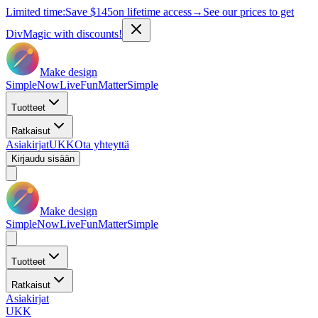
Limited time:
Save
$145
on lifetime access
→
See our prices to get
DivMagic with discounts!
Make design
Simple
Now
Live
Fun
Matter
Simple
Tuotteet
Ratkaisut
Asiakirjat
UKK
Ota yhteyttä
Kirjaudu sisään
Make design
Simple
Now
Live
Fun
Matter
Simple
Tuotteet
Ratkaisut
Asiakirjat
UKK