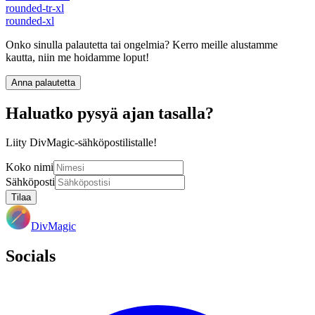
rounded-tr-xl
rounded-xl
Onko sinulla palautetta tai ongelmia? Kerro meille alustamme
kautta, niin me hoidamme loput!
Anna palautetta
Haluatko pysyä ajan tasalla?
Liity DivMagic-sähköpostilistalle!
Koko nimi
Sähköposti
Tilaa
DivMagic
Socials