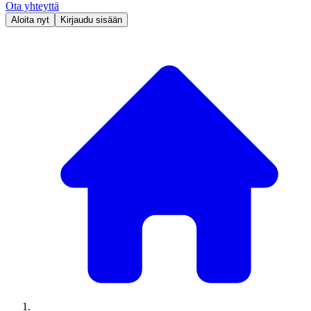
Ota yhteyttä
Aloita nyt
Kirjaudu sisään