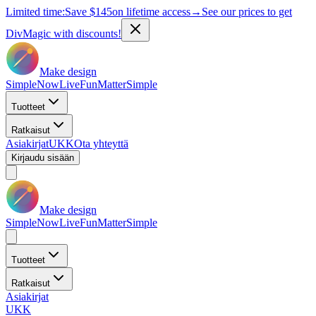
Limited time:
Save
$145
on lifetime access
→
See our prices to get
DivMagic with discounts!
Make design
Simple
Now
Live
Fun
Matter
Simple
Tuotteet
Ratkaisut
Asiakirjat
UKK
Ota yhteyttä
Kirjaudu sisään
Make design
Simple
Now
Live
Fun
Matter
Simple
Tuotteet
Ratkaisut
Asiakirjat
UKK