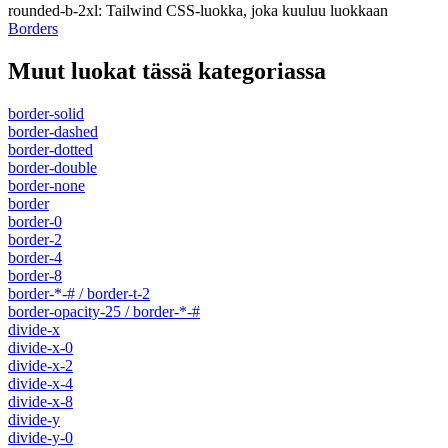
rounded-b-2xl
:
Tailwind CSS-luokka, joka kuuluu luokkaan
Borders
Muut luokat tässä kategoriassa
border-solid
border-dashed
border-dotted
border-double
border-none
border
border-0
border-2
border-4
border-8
border-*-# / border-t-2
border-opacity-25 / border-*-#
divide-x
divide-x-0
divide-x-2
divide-x-4
divide-x-8
divide-y
divide-y-0