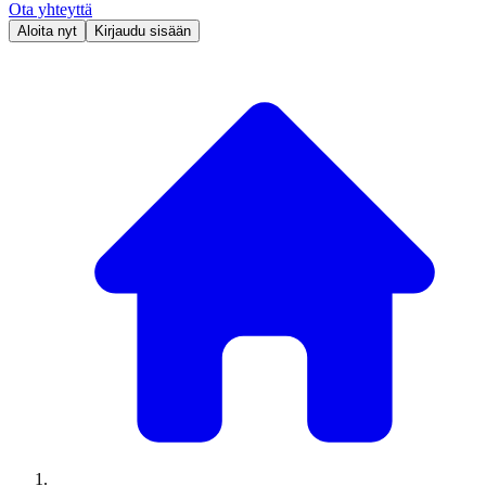
Ota yhteyttä
Aloita nyt
Kirjaudu sisään