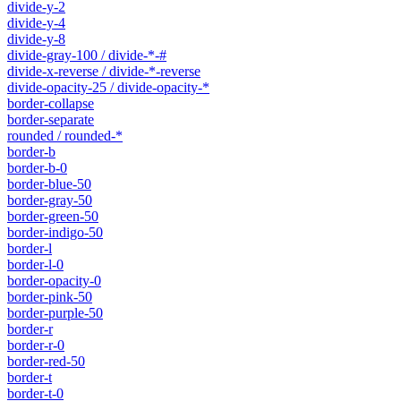
divide-y-2
divide-y-4
divide-y-8
divide-gray-100 / divide-*-#
divide-x-reverse / divide-*-reverse
divide-opacity-25 / divide-opacity-*
border-collapse
border-separate
rounded / rounded-*
border-b
border-b-0
border-blue-50
border-gray-50
border-green-50
border-indigo-50
border-l
border-l-0
border-opacity-0
border-pink-50
border-purple-50
border-r
border-r-0
border-red-50
border-t
border-t-0