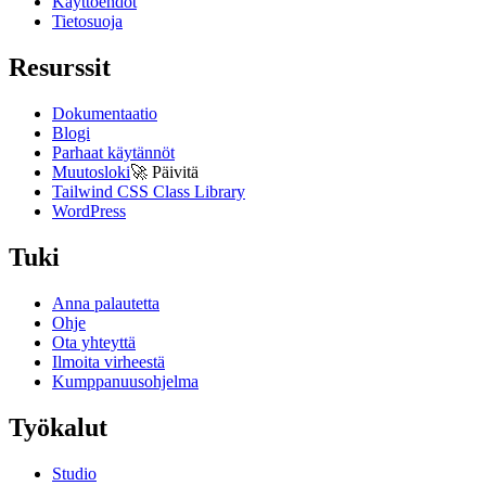
Käyttöehdot
Tietosuoja
Resurssit
Dokumentaatio
Blogi
Parhaat käytännöt
Muutosloki
🚀
Päivitä
Tailwind CSS Class Library
WordPress
Tuki
Anna palautetta
Ohje
Ota yhteyttä
Ilmoita virheestä
Kumppanuusohjelma
Työkalut
Studio