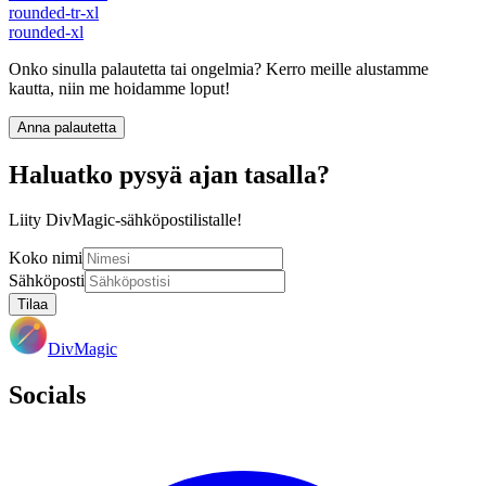
rounded-tr-xl
rounded-xl
Onko sinulla palautetta tai ongelmia? Kerro meille alustamme
kautta, niin me hoidamme loput!
Anna palautetta
Haluatko pysyä ajan tasalla?
Liity DivMagic-sähköpostilistalle!
Koko nimi
Sähköposti
Tilaa
DivMagic
Socials