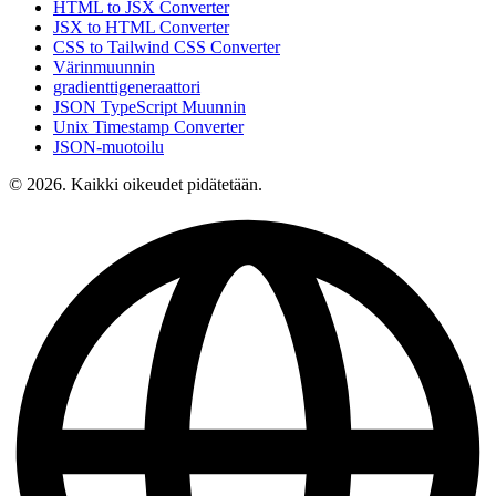
HTML to JSX Converter
JSX to HTML Converter
CSS to Tailwind CSS Converter
Värinmuunnin
gradienttigeneraattori
JSON TypeScript Muunnin
Unix Timestamp Converter
JSON-muotoilu
© 2026. Kaikki oikeudet pidätetään.