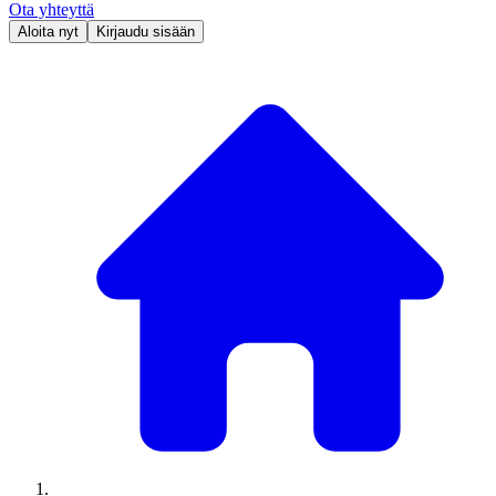
Ota yhteyttä
Aloita nyt
Kirjaudu sisään