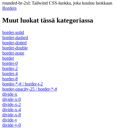
rounded-br-2xl
:
Tailwind CSS-luokka, joka kuuluu luokkaan
Borders
Muut luokat tässä kategoriassa
border-solid
border-dashed
border-dotted
border-double
border-none
border
border-0
border-2
border-4
border-8
border-*-# / border-t-2
border-opacity-25 / border-*-#
divide-x
divide-x-0
divide-x-2
divide-x-4
divide-x-8
divide-y
divide-y-0