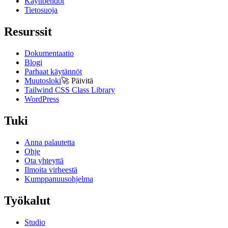
Käyttöehdot
Tietosuoja
Resurssit
Dokumentaatio
Blogi
Parhaat käytännöt
Muutosloki
🚀
Päivitä
Tailwind CSS Class Library
WordPress
Tuki
Anna palautetta
Ohje
Ota yhteyttä
Ilmoita virheestä
Kumppanuusohjelma
Työkalut
Studio