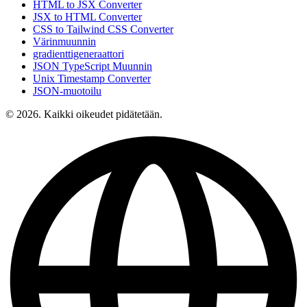
HTML to JSX Converter
JSX to HTML Converter
CSS to Tailwind CSS Converter
Värinmuunnin
gradienttigeneraattori
JSON TypeScript Muunnin
Unix Timestamp Converter
JSON-muotoilu
© 2026. Kaikki oikeudet pidätetään.