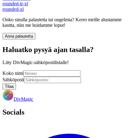
rounded-tr-xl
rounded-xl
Onko sinulla palautetta tai ongelmia? Kerro meille alustamme
kautta, niin me hoidamme loput!
Anna palautetta
Haluatko pysyä ajan tasalla?
Liity DivMagic-sähköpostilistalle!
Koko nimi
Sähköposti
Tilaa
DivMagic
Socials