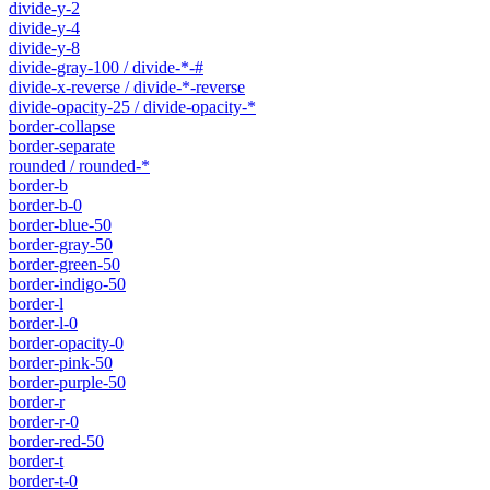
divide-y-2
divide-y-4
divide-y-8
divide-gray-100 / divide-*-#
divide-x-reverse / divide-*-reverse
divide-opacity-25 / divide-opacity-*
border-collapse
border-separate
rounded / rounded-*
border-b
border-b-0
border-blue-50
border-gray-50
border-green-50
border-indigo-50
border-l
border-l-0
border-opacity-0
border-pink-50
border-purple-50
border-r
border-r-0
border-red-50
border-t
border-t-0