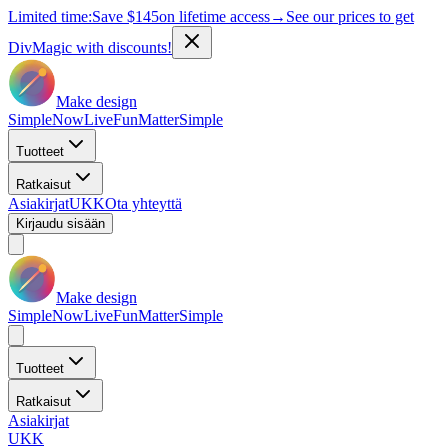
Limited time:
Save
$145
on lifetime access
→
See our prices to get
DivMagic with discounts!
Make design
Simple
Now
Live
Fun
Matter
Simple
Tuotteet
Ratkaisut
Asiakirjat
UKK
Ota yhteyttä
Kirjaudu sisään
Make design
Simple
Now
Live
Fun
Matter
Simple
Tuotteet
Ratkaisut
Asiakirjat
UKK