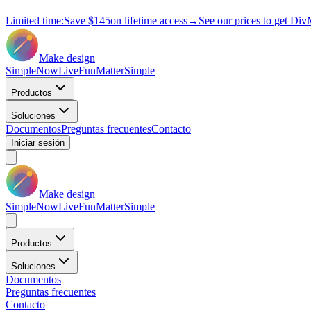
Limited time:
Save
$145
on lifetime access
→
See our prices to get Div
Make design
Simple
Now
Live
Fun
Matter
Simple
Productos
Soluciones
Documentos
Preguntas frecuentes
Contacto
Iniciar sesión
Make design
Simple
Now
Live
Fun
Matter
Simple
Productos
Soluciones
Documentos
Preguntas frecuentes
Contacto