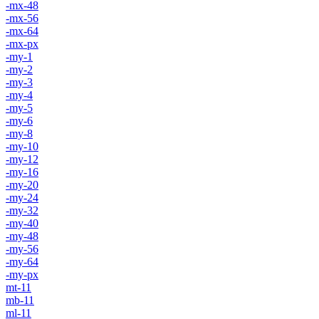
-mx-48
-mx-56
-mx-64
-mx-px
-my-1
-my-2
-my-3
-my-4
-my-5
-my-6
-my-8
-my-10
-my-12
-my-16
-my-20
-my-24
-my-32
-my-40
-my-48
-my-56
-my-64
-my-px
mt-11
mb-11
ml-11