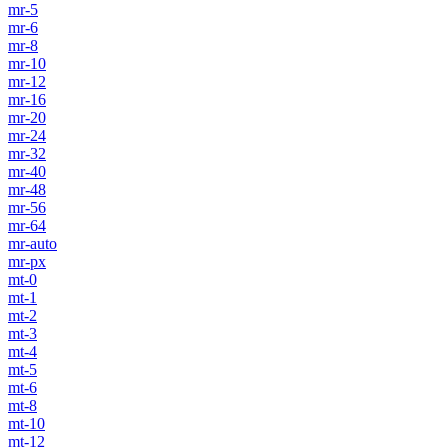
mr-5
mr-6
mr-8
mr-10
mr-12
mr-16
mr-20
mr-24
mr-32
mr-40
mr-48
mr-56
mr-64
mr-auto
mr-px
mt-0
mt-1
mt-2
mt-3
mt-4
mt-5
mt-6
mt-8
mt-10
mt-12