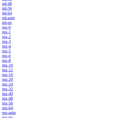
ml-48
ml-56
ml-64
ml-auto
ml-px
mx-0
mx-1
mx-2
mx-3
mx-4
mx-5
mx-6
mx-8
mx-10
mx-12
mx-16
mx-20
mx-24
mx-32
mx-40
mx-48
mx-56
mx-64
mx-auto
mx-px