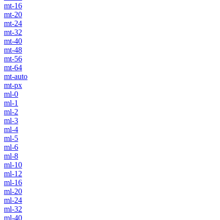
mt-16
mt-20
mt-24
mt-32
mt-40
mt-48
mt-56
mt-64
mt-auto
mt-px
ml-0
ml-1
ml-2
ml-3
ml-4
ml-5
ml-6
ml-8
ml-10
ml-12
ml-16
ml-20
ml-24
ml-32
ml-40