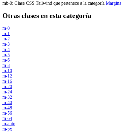
mb-0
:
Clase CSS Tailwind que pertenece a la categoría
Margins
Otras clases en esta categoría
m-0
m-1
m-2
m-3
m-4
m-5
m-6
m-8
m-10
m-12
m-16
m-20
m-24
m-32
m-40
m-48
m-56
m-64
m-auto
m-px