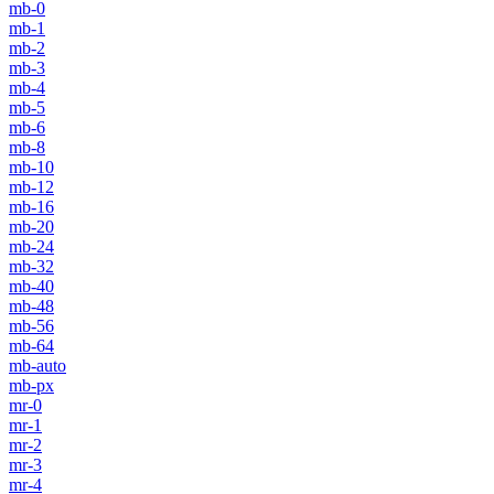
mb-0
mb-1
mb-2
mb-3
mb-4
mb-5
mb-6
mb-8
mb-10
mb-12
mb-16
mb-20
mb-24
mb-32
mb-40
mb-48
mb-56
mb-64
mb-auto
mb-px
mr-0
mr-1
mr-2
mr-3
mr-4