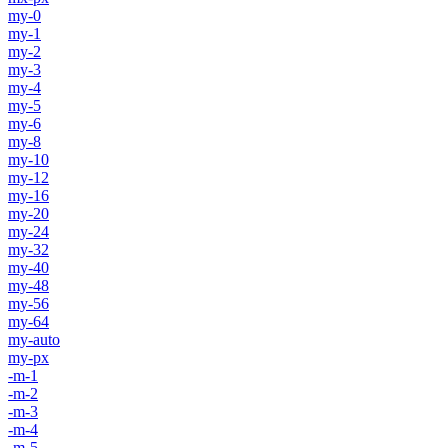
my-0
my-1
my-2
my-3
my-4
my-5
my-6
my-8
my-10
my-12
my-16
my-20
my-24
my-32
my-40
my-48
my-56
my-64
my-auto
my-px
-m-1
-m-2
-m-3
-m-4
-m-5