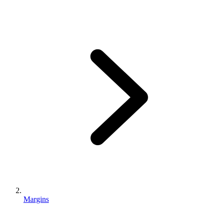
Margins