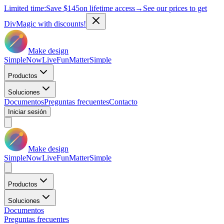
Limited time:
Save
$145
on lifetime access
→
See our prices to get
DivMagic with discounts!
Make design
Simple
Now
Live
Fun
Matter
Simple
Productos
Soluciones
Documentos
Preguntas frecuentes
Contacto
Iniciar sesión
Make design
Simple
Now
Live
Fun
Matter
Simple
Productos
Soluciones
Documentos
Preguntas frecuentes