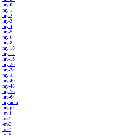
my-0
my-1
my-2
my-3
my-4
my-5
my-6
my-8
my-10
my-12
my-16
my-20
my-24
my-32
my-40
my-48
my-56
my-64
my-auto
my-px
-m-1
-m-2
-m-3
-m-4
-m-5