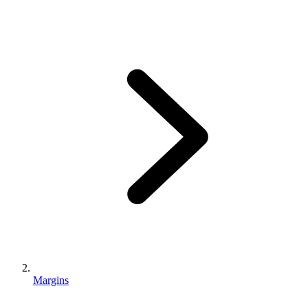
Margins