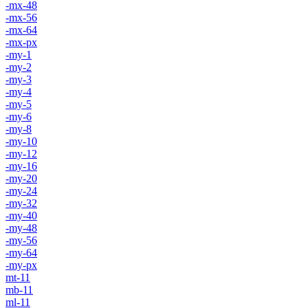
-mx-48
-mx-56
-mx-64
-mx-px
-my-1
-my-2
-my-3
-my-4
-my-5
-my-6
-my-8
-my-10
-my-12
-my-16
-my-20
-my-24
-my-32
-my-40
-my-48
-my-56
-my-64
-my-px
mt-11
mb-11
ml-11