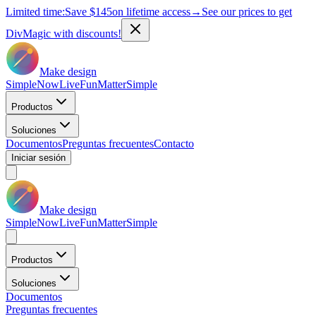
Limited time:
Save
$145
on lifetime access
→
See our prices to get
DivMagic with discounts!
Make design
Simple
Now
Live
Fun
Matter
Simple
Productos
Soluciones
Documentos
Preguntas frecuentes
Contacto
Iniciar sesión
Make design
Simple
Now
Live
Fun
Matter
Simple
Productos
Soluciones
Documentos
Preguntas frecuentes