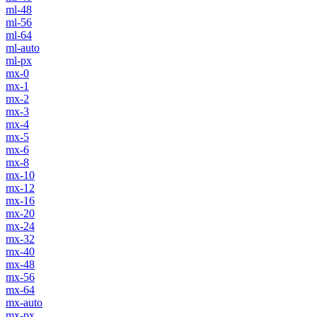
ml-48
ml-56
ml-64
ml-auto
ml-px
mx-0
mx-1
mx-2
mx-3
mx-4
mx-5
mx-6
mx-8
mx-10
mx-12
mx-16
mx-20
mx-24
mx-32
mx-40
mx-48
mx-56
mx-64
mx-auto
mx-px