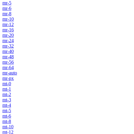
mr-5
mr-6
mr-8
mr-10
mr-12
mr-16
mr-20
mr-24
mr-32
mr-40
mr-48
mr-56
mr-64
mr-auto
mr-px
mt-0
mt-1
mt-2
mt-3
mt-4
mt-5
mt-6
mt-8
mt-10
mt-12