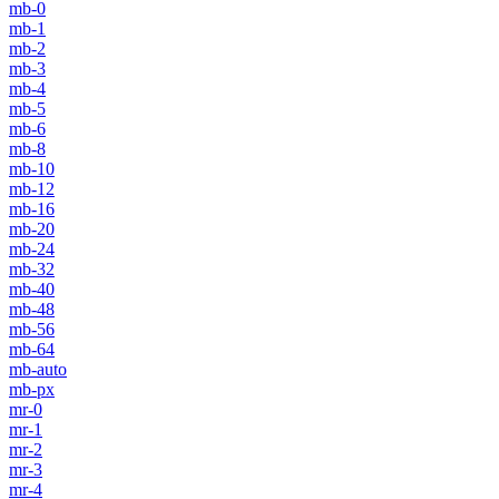
mb-0
mb-1
mb-2
mb-3
mb-4
mb-5
mb-6
mb-8
mb-10
mb-12
mb-16
mb-20
mb-24
mb-32
mb-40
mb-48
mb-56
mb-64
mb-auto
mb-px
mr-0
mr-1
mr-2
mr-3
mr-4