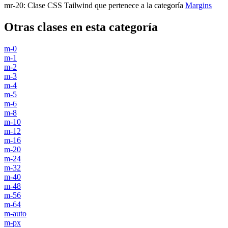
mr-20
:
Clase CSS Tailwind que pertenece a la categoría
Margins
Otras clases en esta categoría
m-0
m-1
m-2
m-3
m-4
m-5
m-6
m-8
m-10
m-12
m-16
m-20
m-24
m-32
m-40
m-48
m-56
m-64
m-auto
m-px