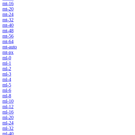
mt-16
mt-20
mt-24
mt-32
mt-40
mt-48
mt-56
mt-64
mt-auto
mt-px
ml-0
ml-1
ml-2
ml-3
ml-4
ml-5
ml-6
ml-8
ml-10
ml-12
ml-16
ml-20
ml-24
ml-32
ml-40