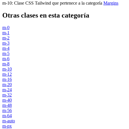
m-10
:
Clase CSS Tailwind que pertenece a la categoría
Margins
Otras clases en esta categoría
m-0
m-1
m-2
m-3
m-4
m-5
m-6
m-8
m-10
m-12
m-16
m-20
m-24
m-32
m-40
m-48
m-56
m-64
m-auto
m-px