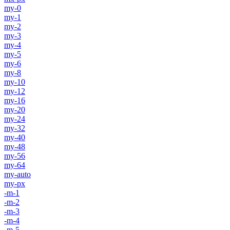
my-0
my-1
my-2
my-3
my-4
my-5
my-6
my-8
my-10
my-12
my-16
my-20
my-24
my-32
my-40
my-48
my-56
my-64
my-auto
my-px
-m-1
-m-2
-m-3
-m-4
-m-5