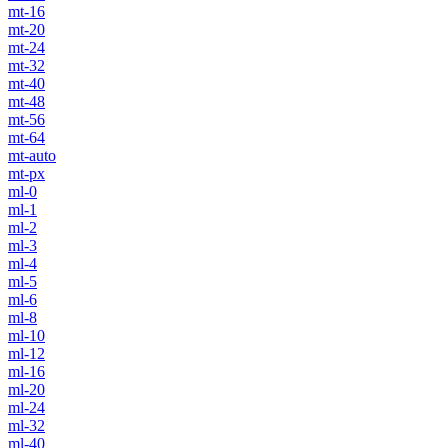
mt-16
mt-20
mt-24
mt-32
mt-40
mt-48
mt-56
mt-64
mt-auto
mt-px
ml-0
ml-1
ml-2
ml-3
ml-4
ml-5
ml-6
ml-8
ml-10
ml-12
ml-16
ml-20
ml-24
ml-32
ml-40