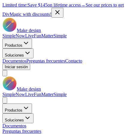
Limited time:
Save
$145
on lifetime access
→
See our prices to get
DivMagic with discounts!
Make design
Simple
Now
Live
Fun
Matter
Simple
Productos
Soluciones
Documentos
Preguntas frecuentes
Contacto
Iniciar sesión
Make design
Simple
Now
Live
Fun
Matter
Simple
Productos
Soluciones
Documentos
Preguntas frecuentes