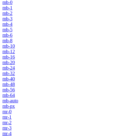
mb-0
mb-1
mb-2
mb-3
mb-4
mb-5
mb-6
mb-8
mb-10
mb-12
mb-16
mb-20
mb-24
mb-32
mb-40
mb-48
mb-56
mb-64
mb-auto
mb-px
mr-0
mr-1
mr-2
mr-3
mr-4