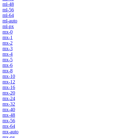
ml-48
ml-56
ml-64
ml-auto
ml-px
mx-0
mx-1
mx-2
mx-3
mx-4
mx-5
mx-6
mx-8
mx-10
mx-12
mx-16
mx-20
mx-24
mx-32
mx-40
mx-48
mx-56
mx-64
mx-auto
mx-px