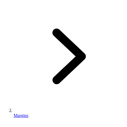
Margins