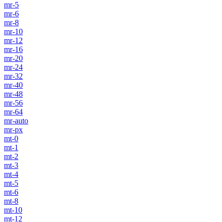
mr-5
mr-6
mr-8
mr-10
mr-12
mr-16
mr-20
mr-24
mr-32
mr-40
mr-48
mr-56
mr-64
mr-auto
mr-px
mt-0
mt-1
mt-2
mt-3
mt-4
mt-5
mt-6
mt-8
mt-10
mt-12