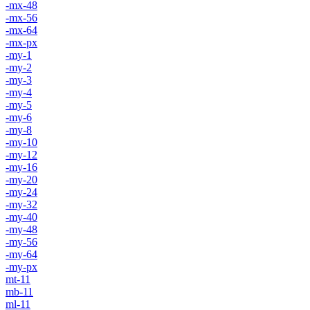
-mx-48
-mx-56
-mx-64
-mx-px
-my-1
-my-2
-my-3
-my-4
-my-5
-my-6
-my-8
-my-10
-my-12
-my-16
-my-20
-my-24
-my-32
-my-40
-my-48
-my-56
-my-64
-my-px
mt-11
mb-11
ml-11