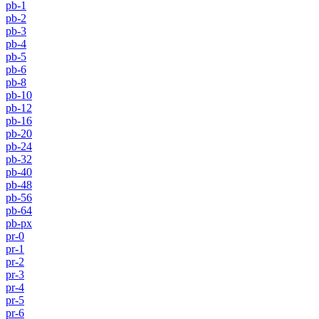
pb-1
pb-2
pb-3
pb-4
pb-5
pb-6
pb-8
pb-10
pb-12
pb-16
pb-20
pb-24
pb-32
pb-40
pb-48
pb-56
pb-64
pb-px
pr-0
pr-1
pr-2
pr-3
pr-4
pr-5
pr-6