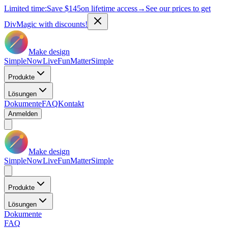
Limited time:
Save
$145
on lifetime access
→
See our prices to get
DivMagic with discounts!
Make design
Simple
Now
Live
Fun
Matter
Simple
Produkte
Lösungen
Dokumente
FAQ
Kontakt
Anmelden
Make design
Simple
Now
Live
Fun
Matter
Simple
Produkte
Lösungen
Dokumente
FAQ