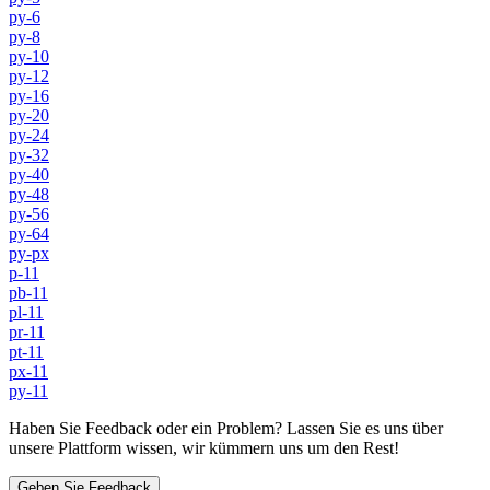
py-6
py-8
py-10
py-12
py-16
py-20
py-24
py-32
py-40
py-48
py-56
py-64
py-px
p-11
pb-11
pl-11
pr-11
pt-11
px-11
py-11
Haben Sie Feedback oder ein Problem? Lassen Sie es uns über
unsere Plattform wissen, wir kümmern uns um den Rest!
Geben Sie Feedback