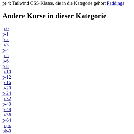
pt-4
:
Tailwind CSS-Klasse, die in die Kategorie gehört
Paddings
Andere Kurse in dieser Kategorie
p-0
p-1
p-2
p-3
p-4
p-5
p-6
p-8
p-10
p-12
p-16
p-20
p-24
p-32
p-40
p-48
p-56
p-64
p-px
pb-0