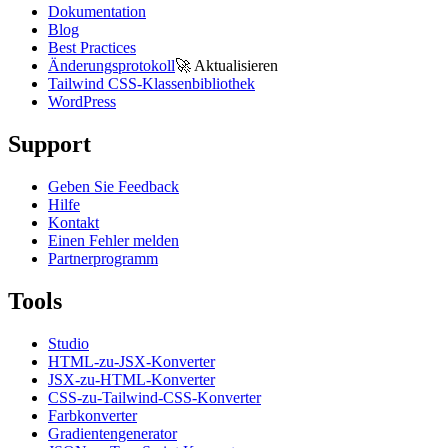
Dokumentation
Blog
Best Practices
Änderungsprotokoll
🚀
Aktualisieren
Tailwind CSS-Klassenbibliothek
WordPress
Support
Geben Sie Feedback
Hilfe
Kontakt
Einen Fehler melden
Partnerprogramm
Tools
Studio
HTML-zu-JSX-Konverter
JSX-zu-HTML-Konverter
CSS-zu-Tailwind-CSS-Konverter
Farbkonverter
Gradientengenerator