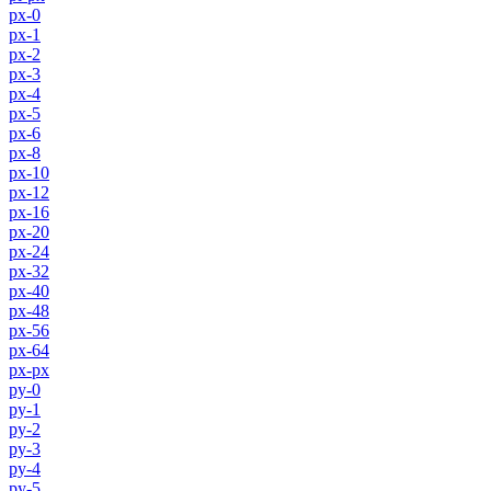
px-0
px-1
px-2
px-3
px-4
px-5
px-6
px-8
px-10
px-12
px-16
px-20
px-24
px-32
px-40
px-48
px-56
px-64
px-px
py-0
py-1
py-2
py-3
py-4
py-5