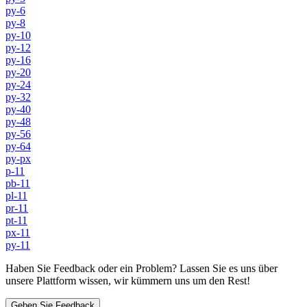
py-6
py-8
py-10
py-12
py-16
py-20
py-24
py-32
py-40
py-48
py-56
py-64
py-px
p-11
pb-11
pl-11
pr-11
pt-11
px-11
py-11
Haben Sie Feedback oder ein Problem? Lassen Sie es uns über
unsere Plattform wissen, wir kümmern uns um den Rest!
Geben Sie Feedback