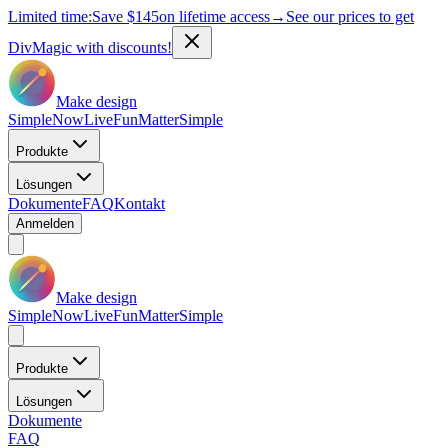
Limited time:
Save
$145
on lifetime access
→
See our prices to get
DivMagic with discounts!
Make design
Simple
Now
Live
Fun
Matter
Simple
Produkte
Lösungen
Dokumente
FAQ
Kontakt
Anmelden
Make design
Simple
Now
Live
Fun
Matter
Simple
Produkte
Lösungen
Dokumente
FAQ