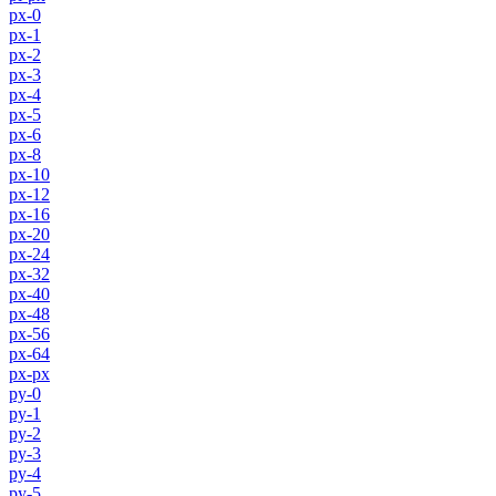
px-0
px-1
px-2
px-3
px-4
px-5
px-6
px-8
px-10
px-12
px-16
px-20
px-24
px-32
px-40
px-48
px-56
px-64
px-px
py-0
py-1
py-2
py-3
py-4
py-5