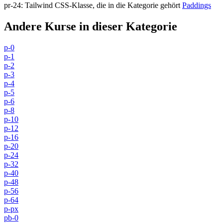
pr-24
:
Tailwind CSS-Klasse, die in die Kategorie gehört
Paddings
Andere Kurse in dieser Kategorie
p-0
p-1
p-2
p-3
p-4
p-5
p-6
p-8
p-10
p-12
p-16
p-20
p-24
p-32
p-40
p-48
p-56
p-64
p-px
pb-0