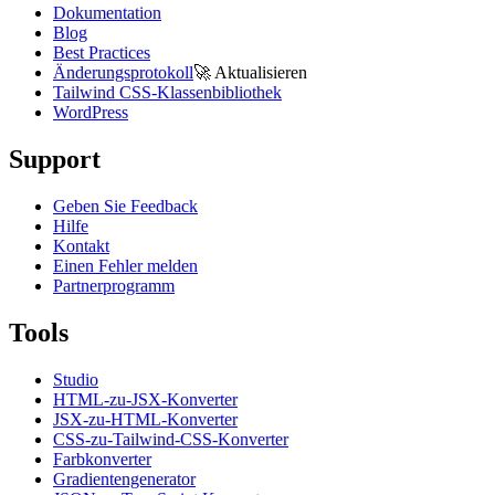
Dokumentation
Blog
Best Practices
Änderungsprotokoll
🚀
Aktualisieren
Tailwind CSS-Klassenbibliothek
WordPress
Support
Geben Sie Feedback
Hilfe
Kontakt
Einen Fehler melden
Partnerprogramm
Tools
Studio
HTML-zu-JSX-Konverter
JSX-zu-HTML-Konverter
CSS-zu-Tailwind-CSS-Konverter
Farbkonverter
Gradientengenerator