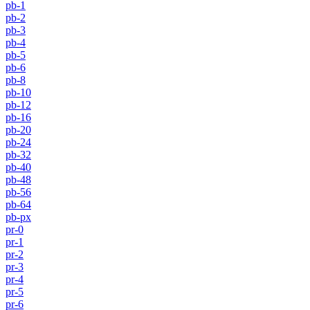
pb-1
pb-2
pb-3
pb-4
pb-5
pb-6
pb-8
pb-10
pb-12
pb-16
pb-20
pb-24
pb-32
pb-40
pb-48
pb-56
pb-64
pb-px
pr-0
pr-1
pr-2
pr-3
pr-4
pr-5
pr-6