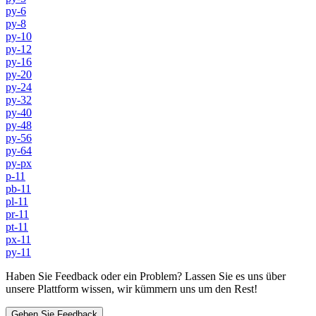
py-6
py-8
py-10
py-12
py-16
py-20
py-24
py-32
py-40
py-48
py-56
py-64
py-px
p-11
pb-11
pl-11
pr-11
pt-11
px-11
py-11
Haben Sie Feedback oder ein Problem? Lassen Sie es uns über
unsere Plattform wissen, wir kümmern uns um den Rest!
Geben Sie Feedback