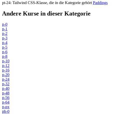
pt-24
:
Tailwind CSS-Klasse, die in die Kategorie gehört
Paddings
Andere Kurse in dieser Kategorie
p-0
p-1
p-2
p-3
p-4
p-5
p-6
p-8
p-10
p-12
p-16
p-20
p-24
p-32
p-40
p-48
p-56
p-64
p-px
pb-0