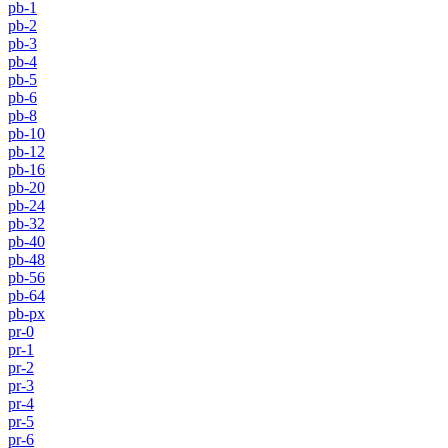
pb-1
pb-2
pb-3
pb-4
pb-5
pb-6
pb-8
pb-10
pb-12
pb-16
pb-20
pb-24
pb-32
pb-40
pb-48
pb-56
pb-64
pb-px
pr-0
pr-1
pr-2
pr-3
pr-4
pr-5
pr-6