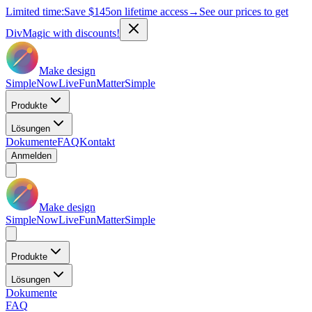
Limited time:
Save
$145
on lifetime access
→
See our prices to get
DivMagic with discounts!
Make design
Simple
Now
Live
Fun
Matter
Simple
Produkte
Lösungen
Dokumente
FAQ
Kontakt
Anmelden
Make design
Simple
Now
Live
Fun
Matter
Simple
Produkte
Lösungen
Dokumente
FAQ