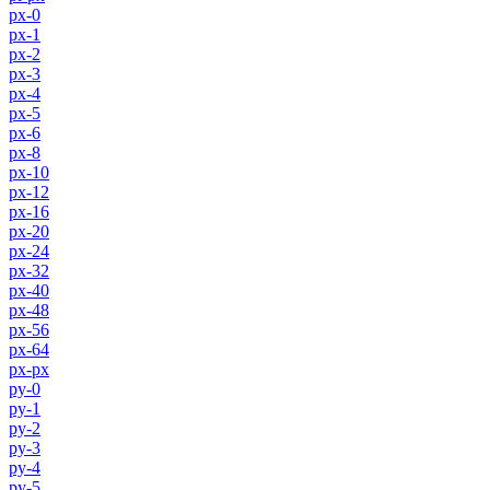
px-0
px-1
px-2
px-3
px-4
px-5
px-6
px-8
px-10
px-12
px-16
px-20
px-24
px-32
px-40
px-48
px-56
px-64
px-px
py-0
py-1
py-2
py-3
py-4
py-5