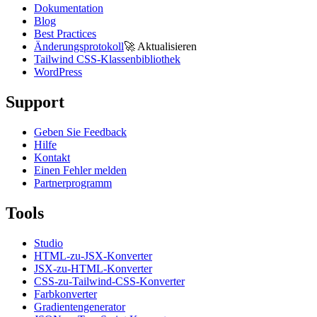
Dokumentation
Blog
Best Practices
Änderungsprotokoll
🚀
Aktualisieren
Tailwind CSS-Klassenbibliothek
WordPress
Support
Geben Sie Feedback
Hilfe
Kontakt
Einen Fehler melden
Partnerprogramm
Tools
Studio
HTML-zu-JSX-Konverter
JSX-zu-HTML-Konverter
CSS-zu-Tailwind-CSS-Konverter
Farbkonverter
Gradientengenerator