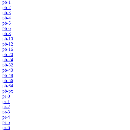
pb-1
pb-2
pb-3
pb-4
pb-5
pb-6
pb-8
pb-10
pb-12
pb-16
pb-20
pb-24
pb-32
pb-40
pb-48
pb-56
pb-64
pb-px
pr-0
pr-1
pr-2
pr-3
pr-4
pr-5
pr-6