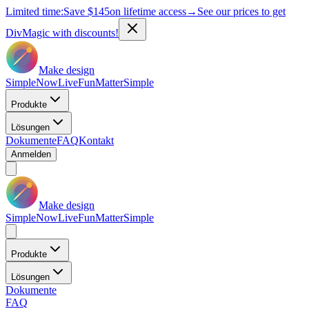
Limited time:
Save
$145
on lifetime access
→
See our prices to get
DivMagic with discounts!
Make design
Simple
Now
Live
Fun
Matter
Simple
Produkte
Lösungen
Dokumente
FAQ
Kontakt
Anmelden
Make design
Simple
Now
Live
Fun
Matter
Simple
Produkte
Lösungen
Dokumente
FAQ