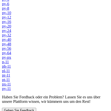
py-6
py-8
py-10
py-12
py-16
py-20
py-24
py-32
py-40
py-48
py-56
py-64
py-px
p-11
pb-11
pl-11
pr-11
pt-11
px-11
py-11
Haben Sie Feedback oder ein Problem? Lassen Sie es uns über
unsere Plattform wissen, wir kümmern uns um den Rest!
Geben Sie Feedback