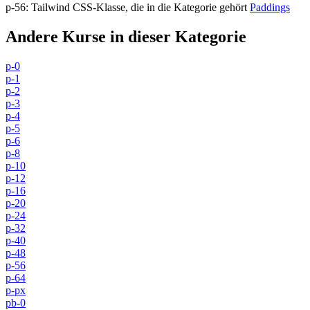
p-56
:
Tailwind CSS-Klasse, die in die Kategorie gehört
Paddings
Andere Kurse in dieser Kategorie
p-0
p-1
p-2
p-3
p-4
p-5
p-6
p-8
p-10
p-12
p-16
p-20
p-24
p-32
p-40
p-48
p-56
p-64
p-px
pb-0