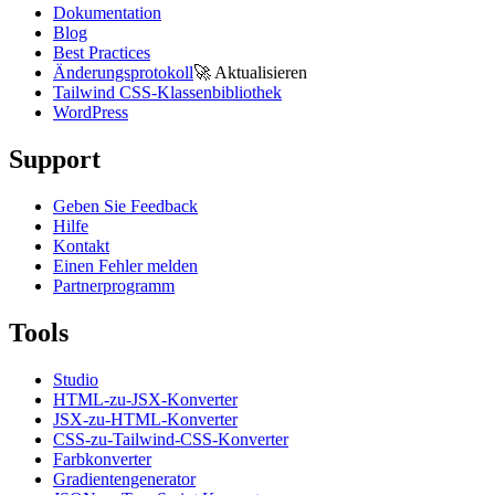
Dokumentation
Blog
Best Practices
Änderungsprotokoll
🚀
Aktualisieren
Tailwind CSS-Klassenbibliothek
WordPress
Support
Geben Sie Feedback
Hilfe
Kontakt
Einen Fehler melden
Partnerprogramm
Tools
Studio
HTML-zu-JSX-Konverter
JSX-zu-HTML-Konverter
CSS-zu-Tailwind-CSS-Konverter
Farbkonverter
Gradientengenerator