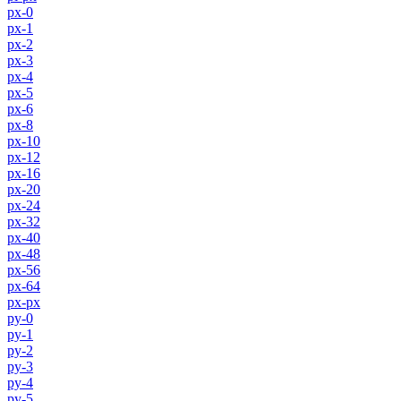
px-0
px-1
px-2
px-3
px-4
px-5
px-6
px-8
px-10
px-12
px-16
px-20
px-24
px-32
px-40
px-48
px-56
px-64
px-px
py-0
py-1
py-2
py-3
py-4
py-5