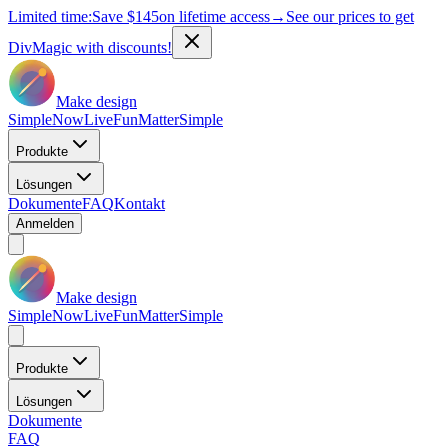
Limited time:
Save
$145
on lifetime access
→
See our prices to get
DivMagic with discounts!
Make design
Simple
Now
Live
Fun
Matter
Simple
Produkte
Lösungen
Dokumente
FAQ
Kontakt
Anmelden
Make design
Simple
Now
Live
Fun
Matter
Simple
Produkte
Lösungen
Dokumente
FAQ