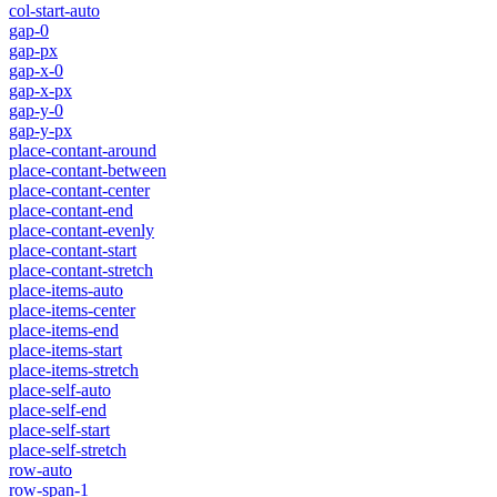
col-start-auto
gap-0
gap-px
gap-x-0
gap-x-px
gap-y-0
gap-y-px
place-contant-around
place-contant-between
place-contant-center
place-contant-end
place-contant-evenly
place-contant-start
place-contant-stretch
place-items-auto
place-items-center
place-items-end
place-items-start
place-items-stretch
place-self-auto
place-self-end
place-self-start
place-self-stretch
row-auto
row-span-1