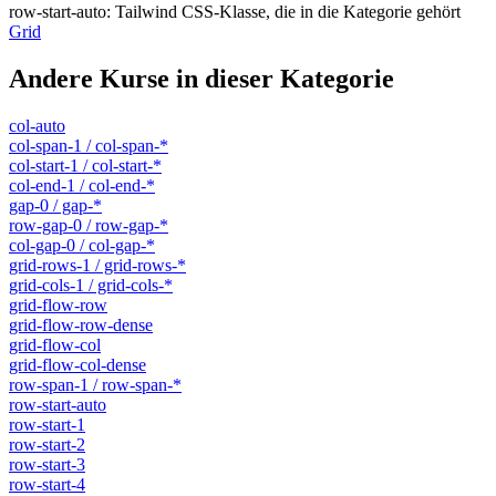
row-start-auto
:
Tailwind CSS-Klasse, die in die Kategorie gehört
Grid
Andere Kurse in dieser Kategorie
col-auto
col-span-1 / col-span-*
col-start-1 / col-start-*
col-end-1 / col-end-*
gap-0 / gap-*
row-gap-0 / row-gap-*
col-gap-0 / col-gap-*
grid-rows-1 / grid-rows-*
grid-cols-1 / grid-cols-*
grid-flow-row
grid-flow-row-dense
grid-flow-col
grid-flow-col-dense
row-span-1 / row-span-*
row-start-auto
row-start-1
row-start-2
row-start-3
row-start-4