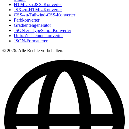
HTML-zu-JSX-Konverter
JSX-zu-HTML-Konverter
CSS-zu-Tailwind-CSS-Konverter
Farbkonverter
Gradientengenerator
JSON zu TypeScript Konverter
Unix-Zeitstempelkonverter
JSON-Formatierer
© 2026. Alle Rechte vorbehalten.